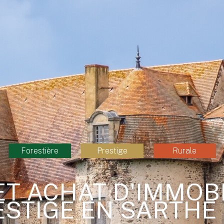
Forestière
Prestige
Rurale
ET ACHAT D'IMMOBI
STIGE EN SARTHE 