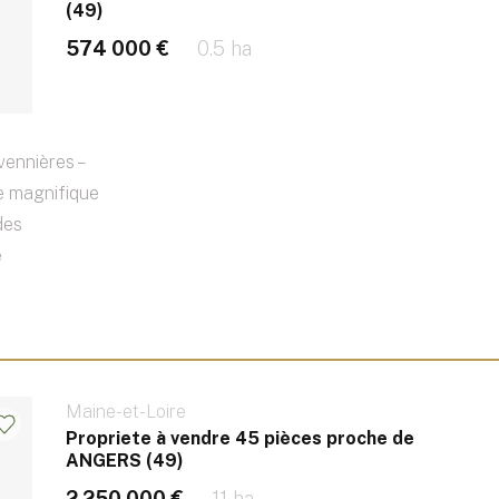
(49)
574 000 €
0.5 ha
vennières –
e magnifique
des
e
Maine-et-Loire
Propriete à vendre 45 pièces proche de
ANGERS (49)
2 250 000 €
11 ha