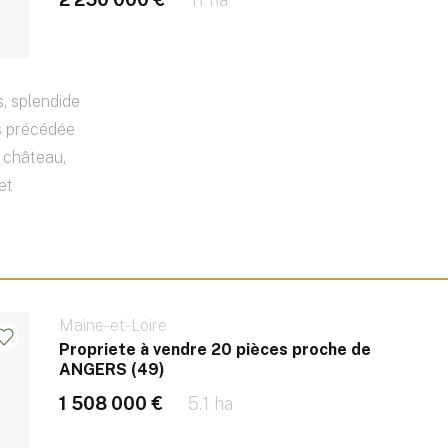
, splendide
s précédée
e château,
et
Maine-et-Loire
Propriete à vendre 20 pièces proche de
ANGERS (49)
1 508 000 €
5.1 ha