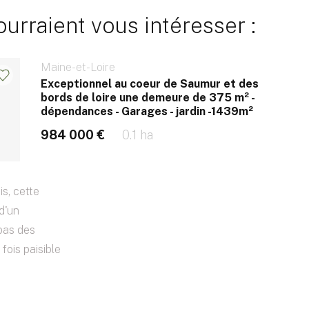
rraient vous intéresser :
Maine-et-Loire
Exceptionnel au coeur de Saumur et des
bords de loire une demeure de 375 m² -
dépendances - Garages - jardin -1439m²
984 000 €
0.1 ha
s, cette
d'un
pas des
fois paisible