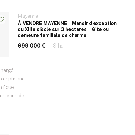
Mayenne
À VENDRE MAYENNE – Manoir d’exception
du XIIIe siècle sur 3 hectares – Gîte ou
demeure familiale de charme
699 000 €
3 ha
 chargé
exceptionnel.
nifique
 un écrin de