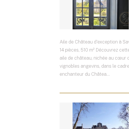
Aile de Château d'exception à Sa
14 pièces, 510 m² Découvrez cett
aile de château, nichée au cœur 
vignobles angevins, dans le cadr
enchanteur du Châtea...