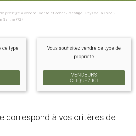
e prestige à vendre : vente et achat
›
Prestige : Pays de la Loire
›
n Sarthe (72)
e ce type
Vous souhaitez vendre ce type de
propriété
VENDEURS
CLIQUEZ ICI
 correspond à vos critères de