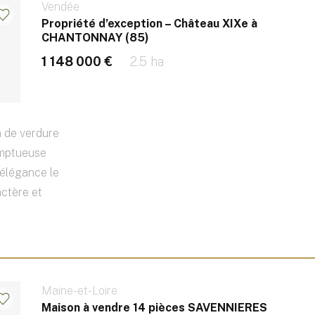
Vendée
Propriété d’exception – Château XIXe à
CHANTONNAY (85)
1 148 000 €
2.5 ha
n de verdure
omptueuse
 élégance le
ctère et
Maine-et-Loire
Maison à vendre 14 pièces SAVENNIERES