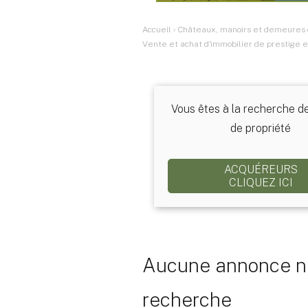
Accueil
›
Châteaux, manoirs et demeures d
Vente et achat d'immobilier de prestige e
Vous êtes à la recherche d
de propriété
ACQUÉREURS
CLIQUEZ ICI
Aucune annonce ne
recherche