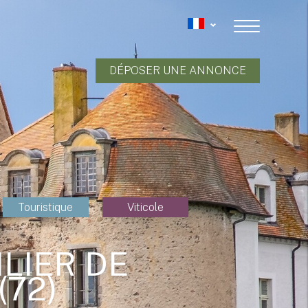
DÉPOSER UNE ANNONCE
Touristique
Viticole
LIER DE
(72)