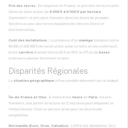
Prix des terres
: En moyenne en France, le prix des terres et prés
libres se situe autour de
6 000 € à 9 000 € par hectare
.
Cependant, ce prix peut s'envoler dans les zones de pression
foncière ou pour des terres équipées de clôtures (lices) et
d'arrivées d'eau.
Coût des installations
: La présence d'un
manège
(comptez entre
50 000 et 200 000 € de construction selon la taille et les matériaux),
d'une
carrière
drainée (entre 20 € et 50 € le m²) ou de
boxes
intérieurs valorise fortement le bien.
Disparités Régionales
La
situation géographique
influe considérablement sur le budget
:
Île-de-France et Oise
: À moins d'une
heure
de
Paris
, les prix
flambent. Une petite structure sur 2 hectares peut dépasser le
million d'euros. C'est un secteur prisé pour les écuries de
compétition.
Normandie (Eure, Orne, Calvados)
: L'offre est abondante. On y