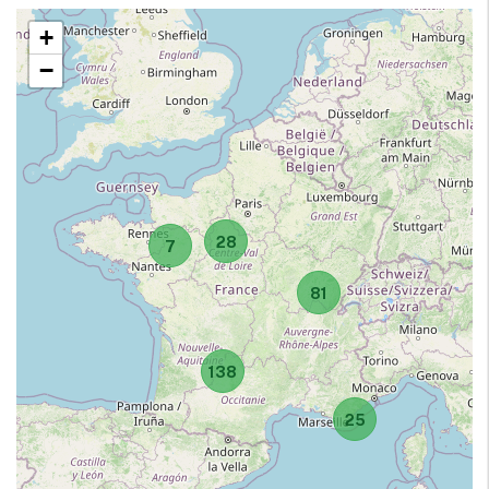
+
−
28
7
81
138
25