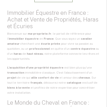
Immobilier Équestre en France :
Achat et Vente de Propriétés, Haras
et Écuries
Bienvenue sur
ma-propriete.fr
, le portail de référence pour
l'
immobilier équestre
en
France
. Que vous soyez un
cavalier
amateur
cherchant une
écurie privée
pour vivre sa passion au
quotidien, ou un
professionnel
en quête d'un
centre équestre
ou
d'un
haras
de
haut niveau
, notre plateforme connecte les rêves et
les opportunités.
L'acquisition d'une propriété équestre
est bien plus qu'une
transaction
immobilière classique. C'est l'aboutissement d'un
projet
de vie qui
allie confort de vie
et amour des
chevaux
. Sur
tout le territoire
français
, découvrez notre
catalogue
exclusif de
biens à la vente
et profitez de notre expertise pour concrétiser
votre installation.
Le Monde du Cheval en France :