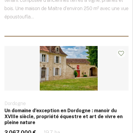
tenant composée d'anciennes terres à vigne, prairies et
bois. Une maison de Maître d'environ 250 m² avec une vue
époustoufla...
Dordogne
Un domaine d’exception en Dordogne : manoir du
XVIIIe siècle, propriété équestre et art de vivre en
pleine nature
2 067 000 €
19.7 ha