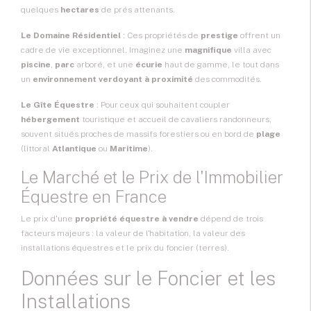
quelques
hectares
de prés attenants.
Le Domaine Résidentiel
: Ces propriétés de
prestige
offrent un
cadre de vie exceptionnel. Imaginez une
magnifique
villa avec
piscine
,
parc
arboré, et une
écurie
haut de gamme, le tout dans
un
environnement verdoyant à proximité
des commodités.
Le
Gîte Équestre
: Pour ceux qui souhaitent coupler
hébergement
touristique et accueil de cavaliers randonneurs,
souvent situés proches de massifs forestiers ou en bord de
plage
(littoral
Atlantique
ou
Maritime
).
Le Marché et le Prix de l'Immobilier
Équestre en France
Le prix d'une
propriété équestre à vendre
dépend de trois
facteurs majeurs : la valeur de l'habitation, la valeur des
installations équestres et le prix du foncier (terres).
Données sur le Foncier et les
Installations