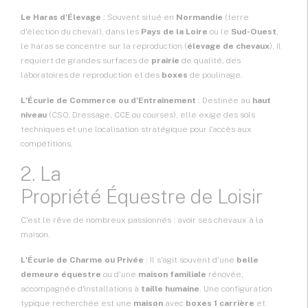
Le Haras d'Élevage
: Souvent situé en
Normandie
(terre
d'élection du cheval), dans les
Pays de la Loire
ou le
Sud-Ouest
,
le haras se concentre sur la reproduction (
élevage de chevaux
). Il
requiert de grandes surfaces de
prairie
de qualité, des
laboratoires de reproduction et des
boxes
de poulinage.
L'Écurie de Commerce ou d'Entraînement
: Destinée au
haut
niveau
(CSO, Dressage, CCE ou courses), elle exige des sols
techniques et une localisation stratégique pour l'accès aux
compétitions.
2. La
Propriété Équestre de Loisir
C'est le rêve de nombreux passionnés : avoir ses chevaux à la
maison.
L'Écurie de Charme ou Privée
: Il s'agit souvent d'une
belle
demeure équestre
ou d'une
maison familiale
rénovée,
accompagnée d'installations à
taille humaine
. Une configuration
typique recherchée est une
maison
avec
boxes 1 carrière
et