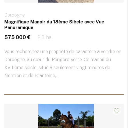
Dordogne
Magnifique Manoir du 18ème Siècle avec Vue
Panoramique
575 000 €
2.3 ha
Vous recherchez une propriété de caractère à vendre en
Dordogne, au cœur du Périgord Vert ? Ce manoir du
XVIIIème siècle, situé à seulement vingt minutes de
Nontron et de Brantôme,...