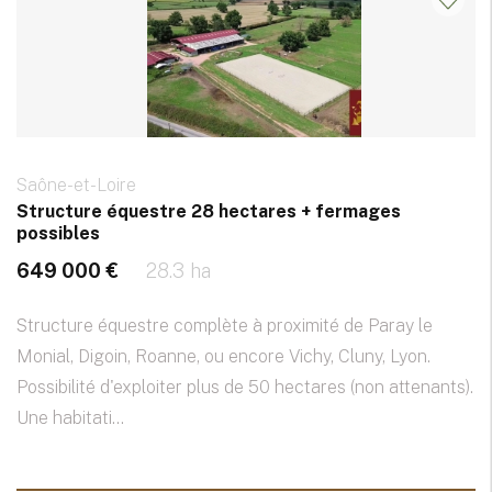
Saône-et-Loire
Structure équestre 28 hectares + fermages
possibles
649 000 €
28.3 ha
Structure équestre complète à proximité de Paray le
Monial, Digoin, Roanne, ou encore Vichy, Cluny, Lyon.
Possibilité d'exploiter plus de 50 hectares (non attenants).
Une habitati...