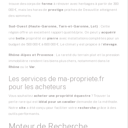
trouve des corps de
ferme
à rénover avec herbages à partir de 300
000 €, mais les haras de
prestige
proches de Deauville atteignent
des sommets.
Sud-Ouest (Haute-Garonne, Tarn-et-Garonne, Lot)
: Cette
région offre un excellent rapport qualité/prix. On peut y
acquérir
une
belle
propriété en
pierre
avec installations complètes pour un
budget de 500 000 € à 800 000 €. Le climat y est propice à l'
élevage
.
Rhône-Alpes et Provence
: La rareté du terrain plat et la pression
immobilière rendent les biens plus chers, notamment dans le
Rhône
ou le
Var
.
Les services de ma-propriete.fr
pour les acheteurs
Vous souhaitez
acheter une propriété équestre
? Trouver la
perle rare qui est
idéal pour un cavalier
demande de la méthode.
Notre
site
a été conçu pour faciliter votre
recherche
grâce à des
outils performants.
Moteur de Recherche