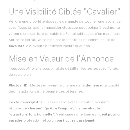
Une Visibilité Ciblée "Cavalier"
Vendre une propriété équestre demande de toucher une audience
spécifique. Un agent immobilier classique peut peiner à estimer la
valeur d'une carrière en sable de Fontainebleau ou d'un marcheur.
Sur notre portail, votre bien est présenté à une communauté de
cavaliers
, d'éleveurs et d'investisseurs qualifiés.
Mise en Valeur de l'Annonce
Nous vous offrons la possibilité de détailler toutes les spécificités
de votre bien :
Photos HD
: Mettez en avant le charme de la
demeure
, la qualité
des installations et la beauté des pâturages.
Texte descriptif
: Utilisez des mots-clés percutants comme
"
écurie de charme
", "
prêt à l'emploi
", "
calme absolu
",
"
structure fonctionnelle
". Mentionnez si le bien est
idéal pour un
cavalier
professionnel ou un
particulier passionné
.