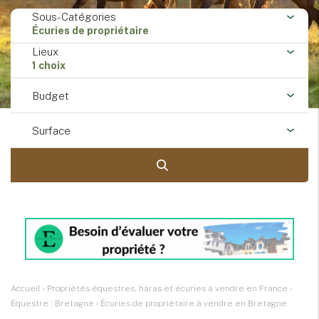
Sous-Catégories
Écuries de propriétaire
Lieux
1 choix
Budget
Surface
Accueil
›
Propriétés équestres, haras et écuries à vendre en France
›
Équestre : Bretagne
›
Écuries de propriétaire à vendre en Bretagne