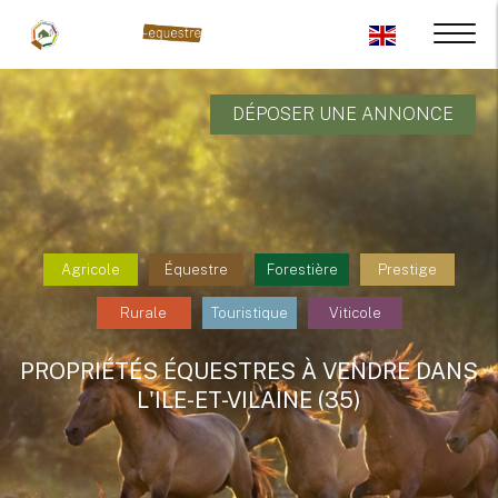
DÉPOSER UNE ANNONCE
Agricole
Équestre
Forestière
Prestige
Rurale
Touristique
Viticole
PROPRIÉTÉS ÉQUESTRES À VENDRE DANS
L'ILE-ET-VILAINE (35)