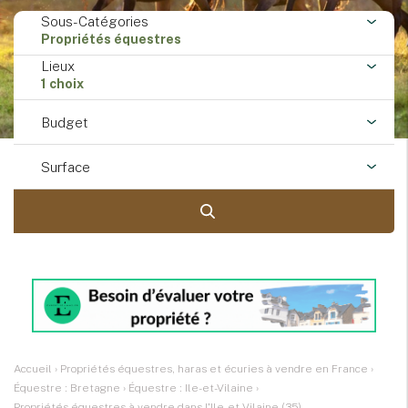
Sous-Catégories
Propriétés équestres
Lieux
1 choix
Budget
Surface
Accueil
›
Propriétés équestres, haras et écuries à vendre en France
›
Équestre : Bretagne
›
Équestre : Ile-et-Vilaine
›
Propriétés équestres à vendre dans l'Ile-et-Vilaine (35)