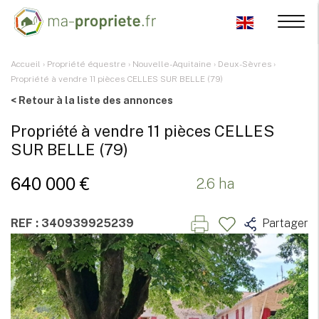
Accueil
›
Propriété équestre
›
Nouvelle-Aquitaine
›
Deux-Sèvres
›
Propriété à vendre 11 pièces CELLES SUR BELLE (79)
< Retour à la liste des annonces
Propriété à vendre 11 pièces CELLES
SUR BELLE (79)
640 000 €
2.6 ha
REF : 340939925239
Partager