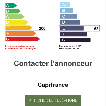
A
A
B
B
C
C
D
D
E
E
200
62
F
F
G
G
Logement extrêmement
Émissions de CO
2
consommateur d'énergie
très importantes
Contacter l'annonceur
Capifrance
AFFICHER LE TÉLÉPHONE