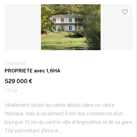
Charente
PROPRIETE avec 1,6HA
529 000 €
1.6 ha
Idéalement située au calme absolu dans un cadre
féerique, mais à seulement 5 mn des commerces d'un
bourg et 10 mn du centre-ville d'Angoulême et de sa gare
TGV permettant d'être à ...