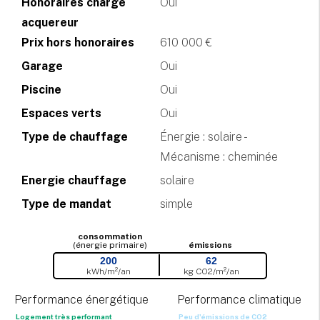
Honoraires charge
Oui
acquereur
Prix hors honoraires
610 000 €
Garage
Oui
Piscine
Oui
Espaces verts
Oui
Type de chauffage
Énergie : solaire -
Mécanisme : cheminée
Energie chauffage
solaire
Type de mandat
simple
consommation
(énergie primaire)
émissions
200
62
kWh/m²/an
kg CO
2
/m²/an
Performance énergétique
Performance climatique
Logement très performant
Peu d'émissions de CO
2