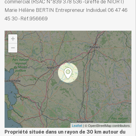
commercial (RSAC N°839 378 536 - Greffe de NIORT)
Marie Hélène BERTIN Entrepreneur Individuel 06 47 46
45 30 - Réf.956669
+
−
Leaflet
| © OpenStreetMap contributors
Propriété située dans un rayon de 30 km autour du