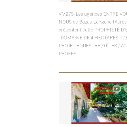
VM279- Les agences ENTRE VO
NOUS de Bazas-Langone tAuros
présentent cette PROPRIÉTÉ D
- DOMAINE DE 4 HECTARES - I
PROJET ÉQUESTRE / GÎTES / AC
PROFES...