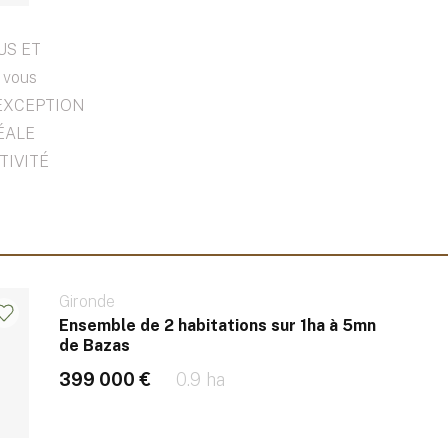
US ET
 vous
'EXCEPTION
DÉALE
TIVITÉ
Gironde
Ensemble de 2 habitations sur 1ha à 5mn
de Bazas
399 000 €
0.9 ha