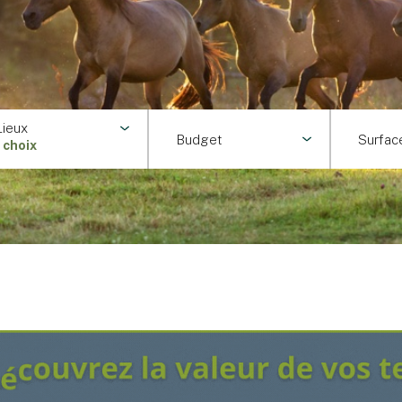
Lieux
Budget
Surfac
1 choix