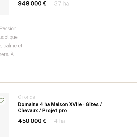
948 000 €
3.7 ha
Passion !
ucolique
e, calme et
mers. À
Gironde
Domaine 4 ha Maison XVIIe - Gîtes /
Chevaux / Projet pro
450 000 €
4 ha