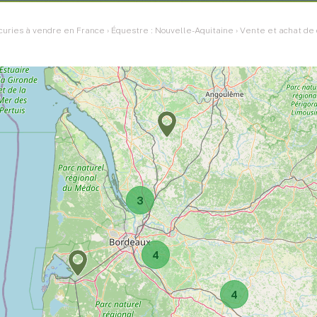
curies à vendre en France
›
Équestre : Nouvelle-Aquitaine
›
Vente et achat de
3
4
4