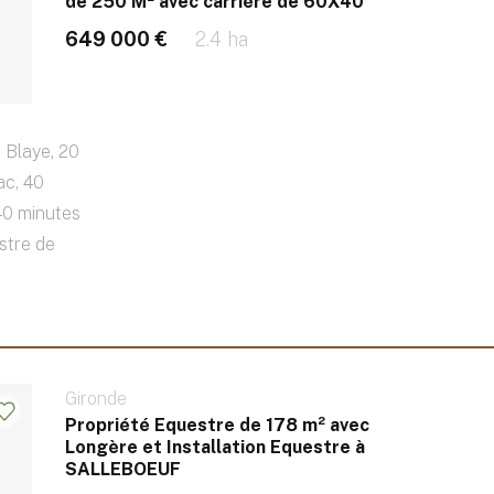
de 250 M² avec carrière de 60X40
649 000 €
2.4 ha
 Blaye, 20
ac, 40
40 minutes
stre de
Gironde
Propriété Equestre de 178 m² avec
Longère et Installation Equestre à
SALLEBOEUF