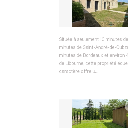
Située à seulement 10 minutes de
minutes de Saint-André-de-Cubz
minutes de Bordeaux et environ 
de Libourne, cette propriété éque
caractère offre u...