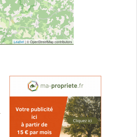
Leaflet
| © OpenStreetMap contributors