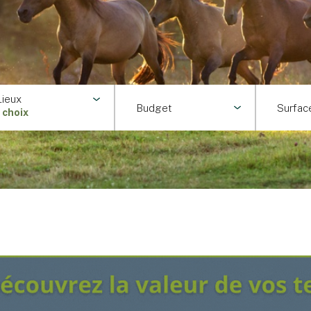
Lieux
Budget
Surfac
1 choix