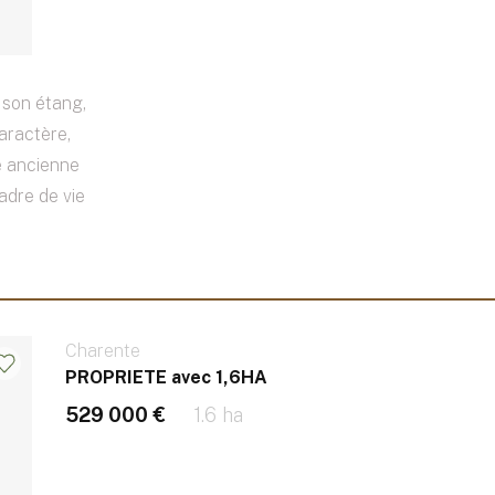
t son étang,
aractère,
e ancienne
adre de vie
Charente
PROPRIETE avec 1,6HA
529 000 €
1.6 ha