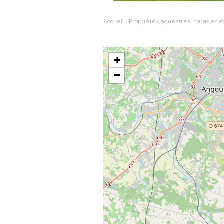
Accueil
›
Propriétés équestres, haras et é
+
−