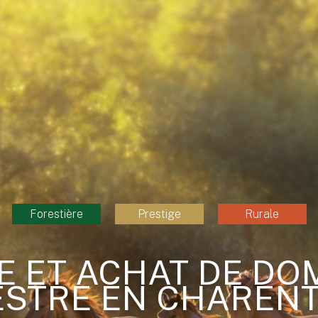
Forestière
Prestige
Rurale
E ET ACHAT DE DO
STRE EN CHARENTE