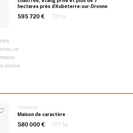
chauffée, étang privé et plus de 7
hectares près d’Aubeterre-sur-Dronne
595 720 €
7.3 ha
entre
reau, ce
 maison
ne piscine
Charente
Maison de caractère
580 000 €
17.7 ha