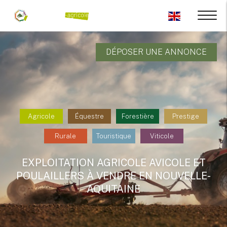
DÉPOSER UNE ANNONCE
Agricole
Équestre
Forestière
Prestige
Rurale
Touristique
Viticole
EXPLOITATION AGRICOLE AVICOLE ET
POULAILLERS À VENDRE EN NOUVELLE-
AQUITAINE