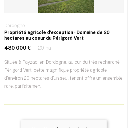
Dordogne
Propriété agricole d'exception - Domaine de 20
hectares au coeur du Périgord Vert
480 000 €
20 ha
Située à Payzac, en Dordogne, au cur du très recherché
Périgord Vert, cette magnifique propriété agricole
d'environ 20 hectares d'un seul tenant offre un ensemble
rare, parfaitemen...