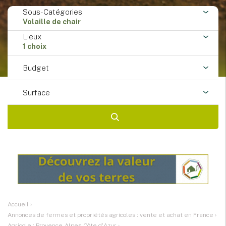
Sous-Catégories
Volaille de chair
Lieux
1 choix
Budget
Surface
Accueil
›
Annonces de fermes et propriétés agricoles : vente et achat en France
›
Agricole : Provence-Alpes-Côte d'Azur
›