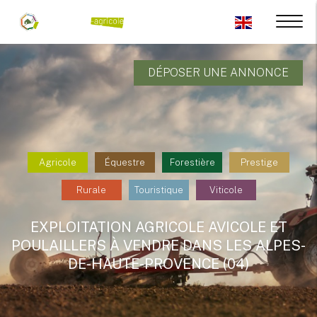
DÉPOSER UNE ANNONCE
Agricole
Équestre
Forestière
Prestige
Rurale
Touristique
Viticole
EXPLOITATION AGRICOLE AVICOLE ET
POULAILLERS À VENDRE DANS LES ALPES-
DE-HAUTE-PROVENCE (04)