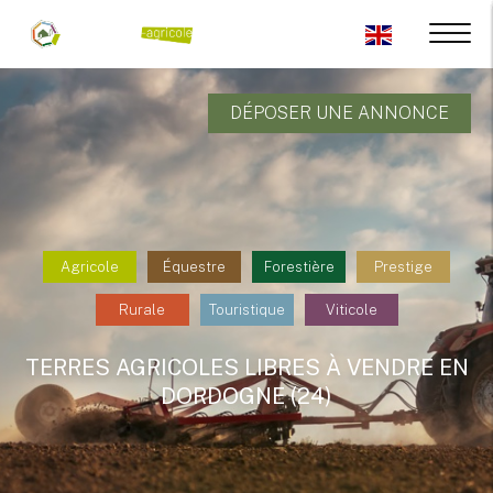
DÉPOSER UNE ANNONCE
Agricole
Équestre
Forestière
Prestige
Rurale
Touristique
Viticole
TERRES AGRICOLES LIBRES À VENDRE EN
DORDOGNE (24)