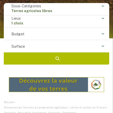
Sous-Catégories
Terres agricoles libres
Lieux
1 choix
Budget
Surface
Accueil
›
Annonces de fermes et propriétés agricoles : vente et achat en France
›
Agricole : Nouvelle-Aquitaine
›
Agricole : Dordogne
›