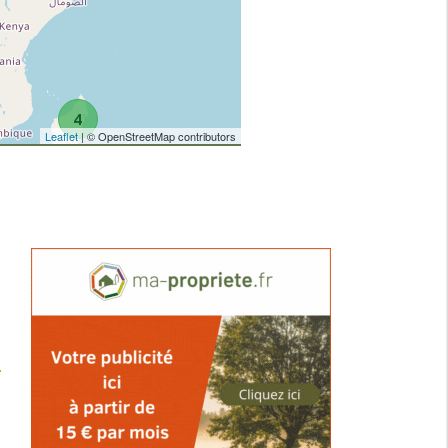
4
Leaflet
| © OpenStreetMap contributors