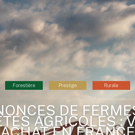
Forestière
Prestige
Rurale
ONCES DE FERME
TÉS AGRICOLES : 
ACHAT EN FRANCE