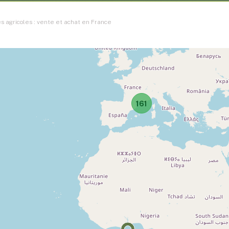
 agricoles : vente et achat en France
161