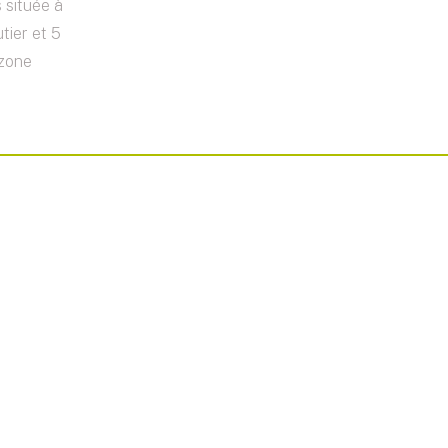
 située à
tier et 5
 zone