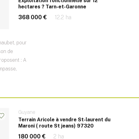
Exploitation fonctionnelle sur 12
hectares ? Tarn-et-Garonne
368 000 €
12.2 ha
haubet, pour
son de
roposent : A
impasse,
Guyane
Terrain Aricole à vendre St-laurent du
Maroni ( route St jeans) 97320
180 000 €
2 ha