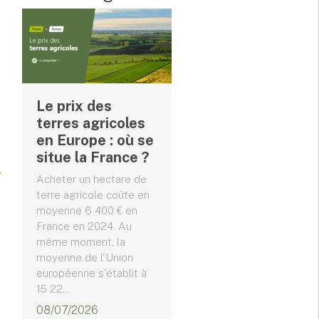
Le prix des
terres agricoles
en Europe : où se
situe la France ?
Acheter un hectare de
terre agricole coûte en
moyenne 6 400 € en
France en 2024. Au
même moment, la
moyenne de l'Union
européenne s'établit à
15 22...
08/07/2026