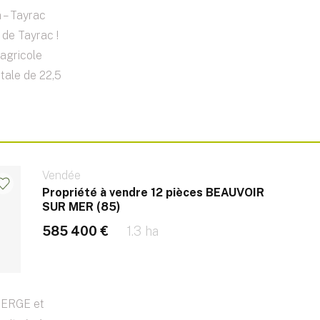
 – Tayrac
de Tayrac !
agricole
otale de 22,5
Vendée
Propriété à vendre 12 pièces BEAUVOIR
SUR MER (85)
585 400 €
1.3 ha
BERGE et