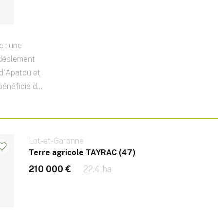
e : une
idéalement
e d'Apatou et
énéficie d...
Lot-et-Garonne
Terre agricole TAYRAC (47)
210 000 €
22.4 ha