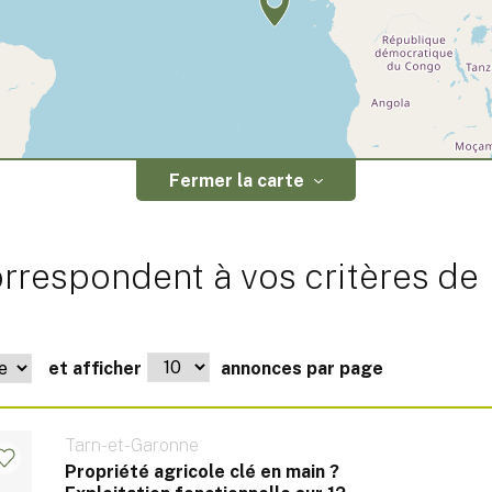
Fermer la carte
rrespondent à vos critères de
et afficher
annonces par page
Tarn-et-Garonne
Propriété agricole clé en main ?