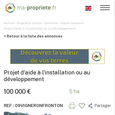
Accueil
›
Propriété viticole
›
Occitanie
›
Haute-Garonne
›
Projet d'aide à l'installation ou au développement
< Retour à la liste des annonces
Projet d'aide à l'installation ou au
développement
100 000 €
5 ha
REF : 09VIGNERONFRONTON
Partager