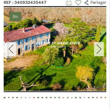
REF : 340932435447
Partager
Bio