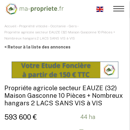
Accueil
›
Propriété viticole
›
Occitanie
›
Gers
›
Propriéte agricole secteur EAUZE (32) Maison Gasconne 10 Pièces +
Nombreux hangars 2 LACS SANS VIS à VIS
< Retour à la liste des annonces
Propriéte agricole secteur EAUZE (32)
Maison Gasconne 10 Pièces + Nombreux
hangars 2 LACS SANS VIS à VIS
593 600 €
44 ha