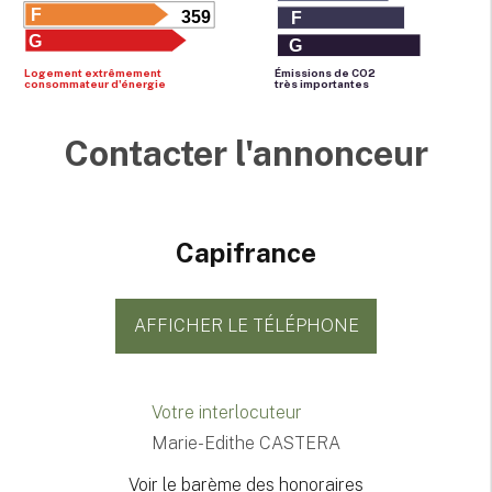
F
359
F
G
G
Logement extrêmement
Émissions de CO
2
consommateur d'énergie
très importantes
Contacter l'annonceur
Capifrance
AFFICHER LE TÉLÉPHONE
Votre interlocuteur
Marie-Edithe CASTERA
Voir le barème des honoraires