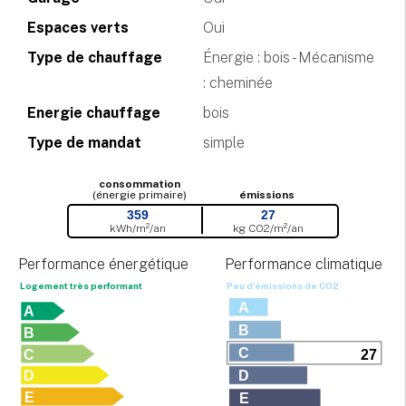
Espaces verts
Oui
Type de chauffage
Énergie : bois - Mécanisme
: cheminée
Energie chauffage
bois
Type de mandat
simple
consommation
(énergie primaire)
émissions
359
27
kWh/m²/an
kg CO
2
/m²/an
Performance énergétique
Performance climatique
Logement très performant
Peu d'émissions de CO
2
A
A
B
B
C
C
27
D
D
E
E