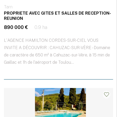
Tarn
PROPRIETE AVEC GITES ET SALLES DE RECEPTION-
REUNION
890 000 €
0.9 ha
L'AGENCE HAMILTON CORDES-SUR-CIEL VOUS
INVITE A DÉCOUVRIR : CAHUZAC-SUR-VÈRE - Domaine
de caractère de 650 m² à Cahuzac-sur-Vère, à 15 min de
Gaillac et 1h de l'aéroport de Toulou...