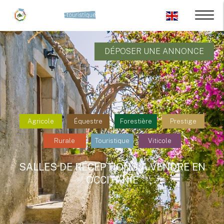
DÉPOSER UNE ANNONCE
Agricole
Équestre
Forestière
Prestige
Rurale
Touristique
Viticole
SALLES DE RÉCEPTIONS À VENDRE EN
OCCITANIE