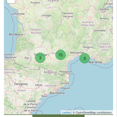
15
3
3
Leaflet
| © OpenStreetMap contributors