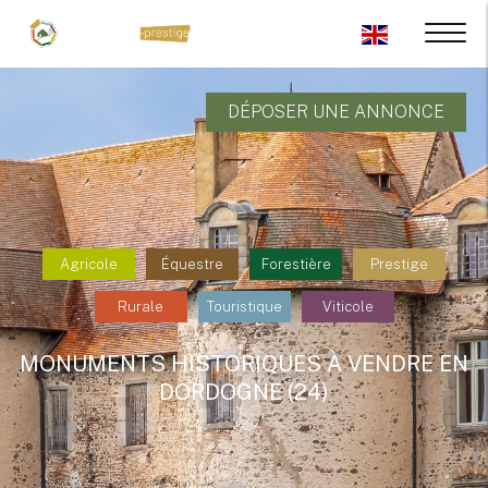
DÉPOSER UNE ANNONCE
Agricole
Équestre
Forestière
Prestige
Rurale
Touristique
Viticole
MONUMENTS HISTORIQUES À VENDRE EN
DORDOGNE (24)