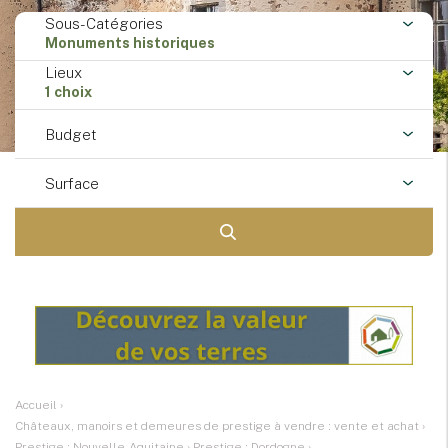
Sous-Catégories
Monuments historiques
Lieux
1 choix
Budget
Surface
Accueil
›
Châteaux, manoirs et demeures de prestige à vendre : vente et achat
›
Prestige : Nouvelle-Aquitaine
›
Prestige : Dordogne
›