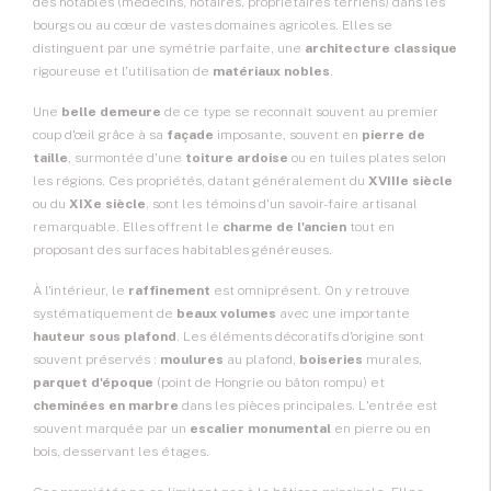
des notables (médecins, notaires, propriétaires terriens) dans les
bourgs ou au cœur de vastes domaines agricoles. Elles se
distinguent par une symétrie parfaite, une
architecture classique
rigoureuse et l'utilisation de
matériaux nobles
.
Une
belle demeure
de ce type se reconnaît souvent au premier
coup d'œil grâce à sa
façade
imposante, souvent en
pierre de
taille
, surmontée d'une
toiture ardoise
ou en tuiles plates selon
les régions. Ces propriétés, datant généralement du
XVIIIe siècle
ou du
XIXe siècle
, sont les témoins d'un savoir-faire artisanal
remarquable. Elles offrent le
charme de l'ancien
tout en
proposant des surfaces habitables généreuses.
À l'intérieur, le
raffinement
est omniprésent. On y retrouve
systématiquement de
beaux volumes
avec une importante
hauteur sous plafond
. Les éléments décoratifs d'origine sont
souvent préservés :
moulures
au plafond,
boiseries
murales,
parquet d'époque
(point de Hongrie ou bâton rompu) et
cheminées en marbre
dans les pièces principales. L'entrée est
souvent marquée par un
escalier monumental
en pierre ou en
bois, desservant les étages.