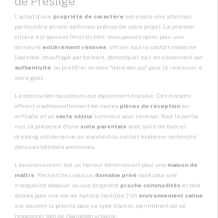
de Prestige
L'achat d'une
propriété de caractère
nécessite une attention
particulière et une définition précise de votre projet. Le premier
critère est souvent l'état du bâti. Vous pouvez opter pour une
demeure
entièrement rénovée
, offrant tout le confort moderne
(isolation, chauffage performant, domotique) tout en conservant son
authenticité
, ou préférer un bien "dans son jus" pour le restaurer à
votre goût.
La distribution des pièces est également cruciale. Ces maisons
offrent traditionnellement de vastes
pièces de réception
en
enfilade et un
vaste séjour
lumineux pour recevoir. Pour la partie
nuit, la présence d'une
suite parentale
avec salle de bain et
dressing est devenue un standard du confort moderne recherché
dans ces bâtisses anciennes.
L'environnement est un facteur déterminant pour une
maison de
maître
. Recherchez-vous un
domaine privé
isolé pour une
tranquillité absolue, ou une propriété
proche commodités
et des
écoles pour une vie de famille facilitée ? Un
environnement calme
est souvent la priorité pour ce type d'achat, permettant de se
ressourcer loin de l'agitation urbaine.