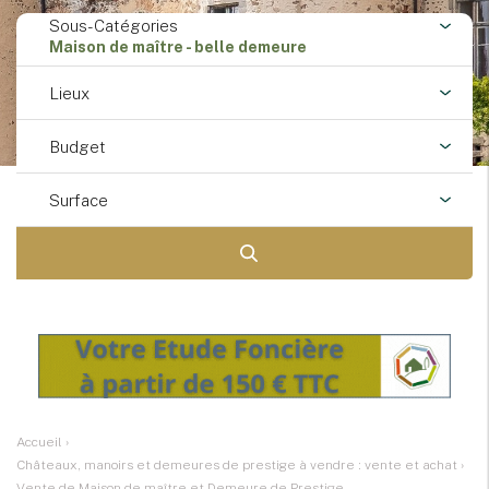
Sous-Catégories
Maison de maître - belle demeure
Lieux
Budget
Surface
Accueil
›
Châteaux, manoirs et demeures de prestige à vendre : vente et achat
›
Vente de Maison de maître et Demeure de Prestige