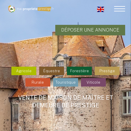
DÉPOSER UNE ANNONCE
Agricole
Équestre
Forestière
Prestige
Rurale
Touristique
Viticole
VENTE DE MAISON DE MAÎTRE ET
DEMEURE DE PRESTIGE