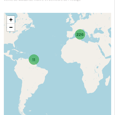
+
−
226
11