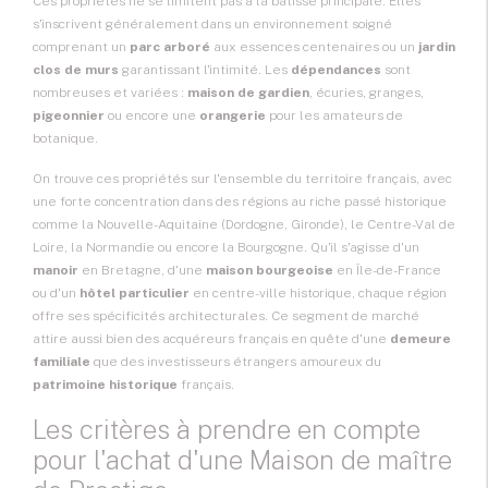
Ces propriétés ne se limitent pas à la bâtisse principale. Elles
s'inscrivent généralement dans un environnement soigné
comprenant un
parc arboré
aux essences centenaires ou un
jardin
clos de murs
garantissant l'intimité. Les
dépendances
sont
nombreuses et variées :
maison de gardien
, écuries, granges,
pigeonnier
ou encore une
orangerie
pour les amateurs de
botanique.
On trouve ces propriétés sur l'ensemble du territoire français, avec
une forte concentration dans des régions au riche passé historique
comme la Nouvelle-Aquitaine (Dordogne, Gironde), le Centre-Val de
Loire, la Normandie ou encore la Bourgogne. Qu'il s'agisse d'un
manoir
en Bretagne, d'une
maison bourgeoise
en Île-de-France
ou d'un
hôtel particulier
en centre-ville historique, chaque région
offre ses spécificités architecturales. Ce segment de marché
attire aussi bien des acquéreurs français en quête d'une
demeure
familiale
que des investisseurs étrangers amoureux du
patrimoine historique
français.
Les critères à prendre en compte
pour l'achat d'une Maison de maître