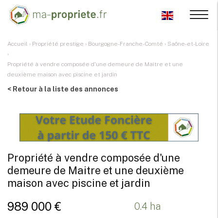
Accueil
›
Propriété prestige
›
Bourgogne-Franche-Comté
›
Saône-et-Loire
›
Propriété à vendre composée d'une demeure de Maitre et une
deuxième maison avec piscine et jardin
< Retour à la liste des annonces
Propriété à vendre composée d'une
demeure de Maitre et une deuxième
maison avec piscine et jardin
989 000 €
0.4 ha