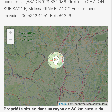
commercial (RSAC N°921 384 988 - Greffe de CHALON
SUR SAONE) Melissa GIAMBLANCO Entrepreneur
Individuel 06 52 12 44 51 - Réf.951326
+
−
Leaflet
| © OpenStreetMap contributors
Propriété située dans un rayon de 30 km autour du