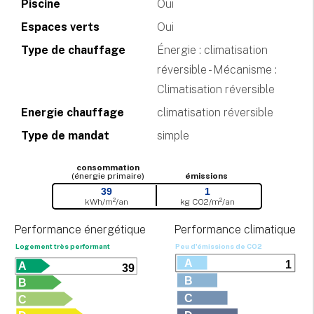
Piscine
Oui
Espaces verts
Oui
Type de chauffage
Énergie : climatisation
réversible - Mécanisme :
Climatisation réversible
Energie chauffage
climatisation réversible
Type de mandat
simple
consommation
(énergie primaire)
émissions
39
1
kWh/m²/an
kg CO
2
/m²/an
Performance énergétique
Performance climatique
Logement très performant
Peu d'émissions de CO
2
A
1
A
39
B
B
C
C