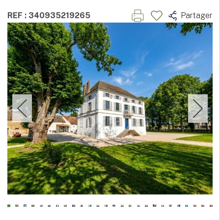
REF : 340935219265
Partager