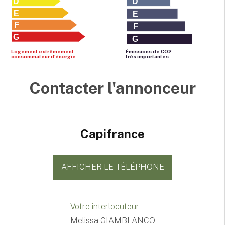
D
D
E
E
F
F
G
G
Logement extrêmement
Émissions de CO
2
consommateur d'énergie
très importantes
Contacter l'annonceur
Capifrance
AFFICHER LE TÉLÉPHONE
Votre interlocuteur
Melissa GIAMBLANCO