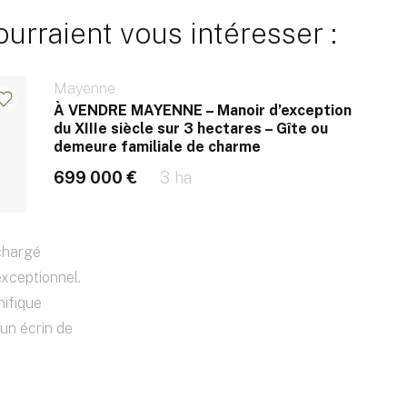
rraient vous intéresser :
Mayenne
À VENDRE MAYENNE – Manoir d’exception
du XIIIe siècle sur 3 hectares – Gîte ou
demeure familiale de charme
699 000 €
3 ha
 chargé
exceptionnel.
nifique
 un écrin de