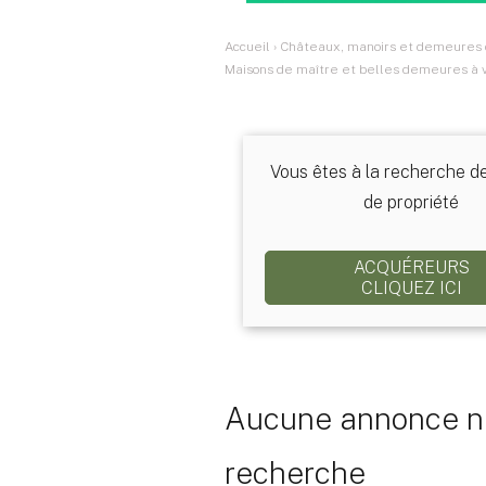
Accueil
›
Châteaux, manoirs et demeures d
Maisons de maître et belles demeures à
Vous êtes à la recherche d
de propriété
ACQUÉREURS
CLIQUEZ ICI
Aucune annonce ne
recherche