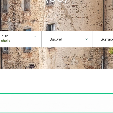
Lieux
Budget
Surfac
1 choix