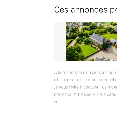
Ces annonces pou
À la recherche d'un bien unique,
d'histoire et offrant un potentiel 
Je vous invite à découvrir ce mag
manoir du XIIIe siècle, situé dans
ve...