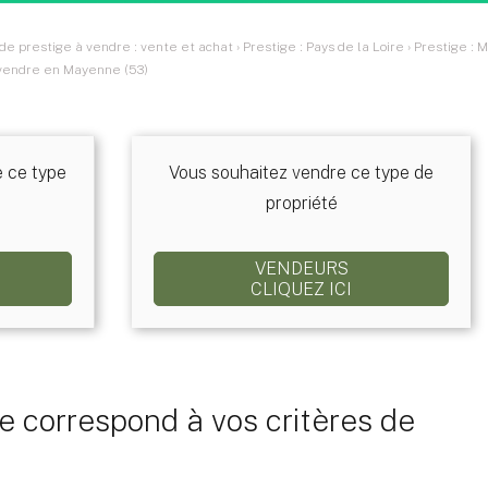
e prestige à vendre : vente et achat
›
Prestige : Pays de la Loire
›
Prestige : 
 vendre en Mayenne (53)
e ce type
Vous souhaitez vendre ce type de
propriété
VENDEURS
CLIQUEZ ICI
 correspond à vos critères de