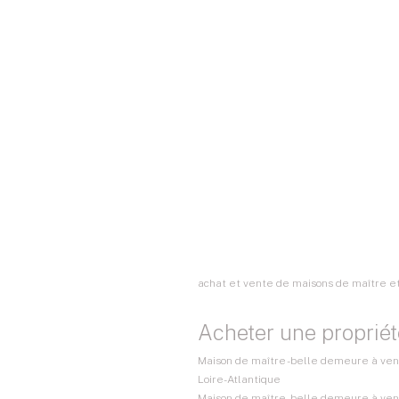
achat et vente de maisons de maître et
Acheter une propriét
Maison de maître - belle demeure à vend
Loire-Atlantique
Maison de maître - belle demeure à vend