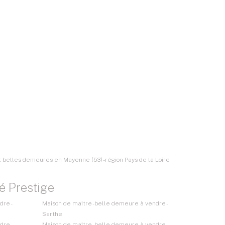
 belles demeures en Mayenne (53) - région Pays de la Loire
é Prestige
re -
Maison de maître - belle demeure à vendre -
Sarthe
re -
Maison de maître - belle demeure à vendre -