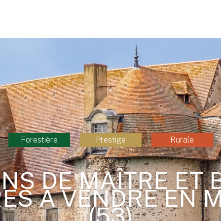
Forestière
Prestige
Rurale
NS DE MAÎTRE ET 
ES À VENDRE EN 
(53)