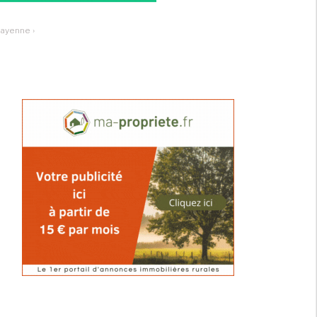
Mayenne
›