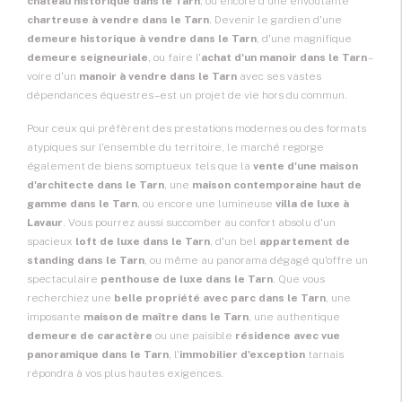
château historique dans le Tarn
, ou encore d'une envoûtante
chartreuse à vendre dans le Tarn
. Devenir le gardien d'une
demeure historique à vendre dans le Tarn
, d'une magnifique
demeure seigneuriale
, ou faire l'
achat d'un manoir dans le Tarn
–
voire d'un
manoir à vendre dans le Tarn
avec ses vastes
dépendances équestres – est un projet de vie hors du commun.
Pour ceux qui préfèrent des prestations modernes ou des formats
atypiques sur l'ensemble du territoire, le marché regorge
également de biens somptueux tels que la
vente d'une maison
d'architecte dans le Tarn
, une
maison contemporaine haut de
gamme dans le Tarn
, ou encore une lumineuse
villa de luxe à
Lavaur
. Vous pourrez aussi succomber au confort absolu d'un
spacieux
loft de luxe dans le Tarn
, d'un bel
appartement de
standing dans le Tarn
, ou même au panorama dégagé qu'offre un
spectaculaire
penthouse de luxe dans le Tarn
. Que vous
recherchiez une
belle propriété avec parc dans le Tarn
, une
imposante
maison de maître dans le Tarn
, une authentique
demeure de caractère
ou une paisible
résidence avec vue
panoramique dans le Tarn
, l'
immobilier d'exception
tarnais
répondra à vos plus hautes exigences.