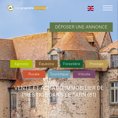
DÉPOSER UNE ANNONCE
Agricole
Équestre
Forestière
Prestige
Rurale
Touristique
Viticole
VENTE ET ACHAT D'IMMOBILIER DE
PRESTIGE DANS LE TARN (81)