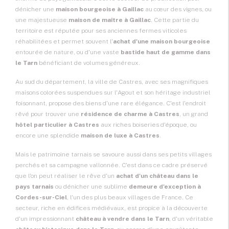
dénicher une
maison bourgeoise à Gaillac
au cœur des vignes, ou
une majestueuse
maison de maître à Gaillac
. Cette partie du
territoire est réputée pour ses anciennes fermes viticoles
réhabilitées et permet souvent l'
achat d'une maison bourgeoise
entourée de nature, ou d'une vaste
bastide haut de gamme dans
le Tarn
bénéficiant de volumes généreux.
Au sud du département, la ville de Castres, avec ses magnifiques
maisons colorées suspendues sur l'Agout et son héritage industriel
foisonnant, propose des biens d'une rare élégance. C'est l'endroit
rêvé pour trouver une
résidence de charme à Castres
, un grand
hôtel particulier à Castres
aux riches boiseries d'époque, ou
encore une splendide
maison de luxe à Castres
.
Mais le patrimoine tarnais se savoure aussi dans ses petits villages
perchés et sa campagne vallonnée. C'est dans ce cadre préservé
que l'on peut réaliser le rêve d'un
achat d'un château
dans le
pays tarnais
ou dénicher une sublime
demeure d'exception à
Cordes-sur-Ciel
, l'un des plus beaux villages de France. Ce
secteur, riche en édifices médiévaux, est propice à la découverte
d'un impressionnant
château à vendre dans le Tarn
, d'un véritable