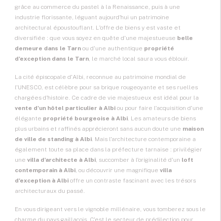
grâce au commerce du pastel à la Renaissance, puis à une
industrie florissante, léguant aujourd'hui un patrimoine
architectural époustouflant. L'offre de biens y est vaste et
diversifiée : que vous soyez en quête d'une majestueuse
belle
demeure dans le Tarn
ou d'une authentique
propriété
d'exception dans le Tarn
, le marché local saura vous éblouir.
La cité épiscopale d'Albi, reconnue au patrimoine mondial de
l'UNESCO, est célèbre pour sa brique rougeoyante et ses ruelles
chargées d'histoire. Ce cadre de vie majestueux est idéal pour la
vente d'un hôtel particulier à Albi
ou pour faire l'acquisition d'une
élégante
propriété bourgeoise à Albi
. Les amateurs de biens
plus urbains et raffinés apprécieront sans aucun doute une
maison
de ville de standing à Albi
. Mais l'architecture contemporaine a
également toute sa place dans la préfecture tarnaise : privilégier
une
villa d'architecte à Albi
, succomber à l'originalité d'un
loft
contemporain à Albi
, ou découvrir une magnifique
villa
d'exception à Albi
offre un contraste fascinant avec les trésors
architecturaux du passé.
En vous dirigeant vers le vignoble millénaire, vous tomberez sous le
charme du pays gaillacois. C'est le secteur de prédilection pour