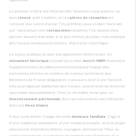
rigoureuse.
Le premier critère est l'état du bâti. Souhaitez-vous acquérir un
bien
rénové
, prêt à habiter, où les
pièces de réception
ont
retrouvé leur lustre d'antan ? Ou préférez-vous un bien "dans son
jus", nécessitant une
restauration
complète ? Ce second choix
permet souvent d'accéder à un prix d'achat plus bas, mais implique
des travaux conséquents (toiture, électricité, chauffage).
Le statut juridique du bien est également déterminant. Un
monument historique
(classé) ou un bien
inscrit ISMH
(Inventaire
Supplémentaire des Monuments Historiques) impose des
contraintes strictes en matière de travaux (architecte des
Bâtiments de France obligatoire), mais ouvre droit à une fiscalité
très avantageuse (déduction des travaux, exonération de droits de
succession sous conditions). C'est un véritable levier pour un
investissement patrimonial
, dont les mécanismes sont détaillés
dans nos
livres blancs
.
Il faut aussi définir l'usage de cette
demeure familiale
. S'agit-il
d'une résidence secondaire, d'une maison principale, ou d'un projet
commercial (chambres d'hôtes, mariages, séminaires) ? Pour un
usage commercial, la présence de nombreuses chambres, d'un