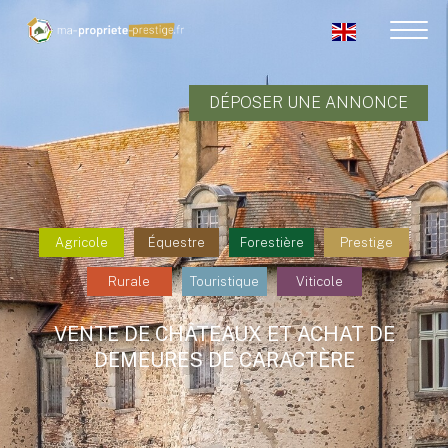
DÉPOSER UNE ANNONCE
Agricole
Équestre
Forestière
Prestige
Rurale
Touristique
Viticole
VENTE DE CHÂTEAUX ET ACHAT DE
DEMEURES DE CARACTÈRE