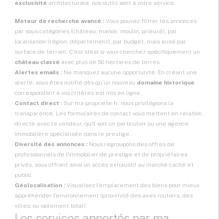
exclusivité
architecturale, nos outils sont à votre service.
Moteur de recherche avancé :
Vous pouvez filtrer les annonces
par sous-catégories (château, manoir, moulin, prieuré), par
localisation (région, département), par budget, mais aussi par
surface de terrain. C'est idéal si vous cherchez spécifiquement un
château classé
avec plus de 50 hectares de terres.
Alertes emails :
Ne manquez aucune opportunité. En créant une
alerte, vous êtes notifié dès qu'un nouveau
domaine historique
correspondant à vos critères est mis en ligne.
Contact direct :
Sur ma-propriete.fr, nous privilégions la
transparence. Les formulaires de contact vous mettent en relation
directe avec le vendeur, qu'il soit un particulier ou une agence
immobilière spécialisée dans le prestige.
Diversité des annonces :
Nous regroupons des offres de
professionnels de l'immobilier de prestige et de propriétaires
privés, vous offrant ainsi un accès exhaustif au marché caché et
public.
Géolocalisation :
Visualisez l'emplacement des biens pour mieux
appréhender l'environnement (proximité des axes routiers, des
villes, ou isolement total).
Les services apportés par ma-