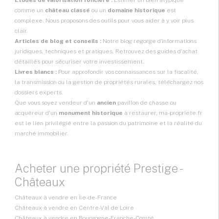
Études de valorisation foncière :
Estimer un bien atypique
comme un
château classé
ou un
domaine historique
est
complexe. Nous proposons des outils pour vous aider à y voir plus
clair.
Articles de blog et conseils :
Notre blog regorge d'informations
juridiques, techniques et pratiques. Retrouvez des guides d'achat
détaillés pour sécuriser votre investissement.
Livres blancs :
Pour approfondir vos connaissances sur la fiscalité,
la transmission ou la gestion de propriétés rurales, téléchargez nos
dossiers experts.
Que vous soyez vendeur d'un
ancien
pavillon de chasse ou
acquéreur d'un
monument historique
à restaurer, ma-propriete.fr
est le lien privilégié entre la passion du patrimoine et la réalité du
marché immobilier.
Acheter une propriété Prestige -
Châteaux
Châteaux à vendre en Île-de-France
Châteaux à vendre en Centre-Val de Loire
Châteaux à vendre en Bourgogne-Franche-Comté