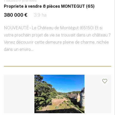
Hautes-Pyrénées
Propriete à vendre 8 pièces MONTEGUT (65)
380 000 €
3.9 ha
NOUVEAUTÉ – Le Château de Montégut (65150) Et si
votre prochain projet de vie se trouvait dans un château ?
Venez découvrir cette demeure pleine de charme, nichée
dans un enviro...