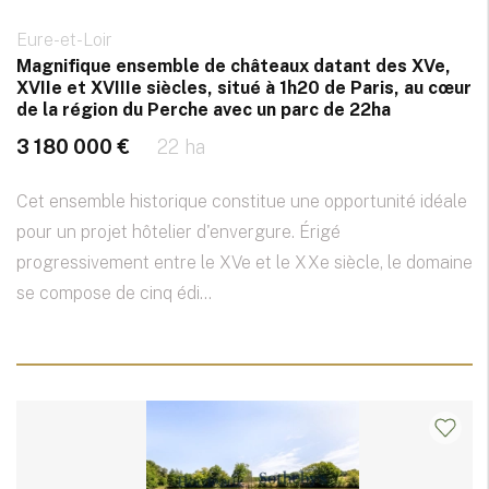
Eure-et-Loir
Magnifique ensemble de châteaux datant des XVe,
XVIIe et XVIIIe siècles, situé à 1h20 de Paris, au cœur
de la région du Perche avec un parc de 22ha
3 180 000 €
22 ha
Cet ensemble historique constitue une opportunité idéale
pour un projet hôtelier d'envergure. Érigé
progressivement entre le XVe et le XXe siècle, le domaine
se compose de cinq édi...