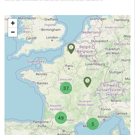
+
−
37
49
5