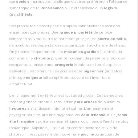
son
donjon
imprenable, tandis que d'autres préféreront l'élégance
symétrique de la
Renaissance
ou le classicisme d'un
logis
du
Grand
Siècle
.
Ces propriétés ne sont pas de simples habitations ; ce sont des
ensembles complexes. Une
grande propriété
de ce type
comprend souvent, outre le bâtiment principal en
pierre de taille
,
de nombreuses dépendances qui participent au charme des lieux.
On y trouve fréquemment une
maison de gardien
à l'entrée du
domaine, une
chapelle
privée témoignant du passé religieux des
occupants, ou encore une
orangerie
idéale pour les réceptions
estivales. Les communs, les écuries et le
pigeonnier
(autrefois
privilège
seigneurial
) complètent souvent cet inventaire
architectural.
L'environnement extérieur est tout aussi crucial. Ces demeures
trônent généralement au cœur d'un
parc arboré
de plusieurs
hectares
, garantissant intimité et calme. L'aménagement
paysager peut inclure une majestueuse
cour d'honneur
, un
jardin
à la française
aux lignes géométriques, ou un parc à l'anglaise plus
romantique. Aujourd'hui, pour allier confort moderne et vie de
château, il n'est pas rare de trouver une
piscine
ou un court de