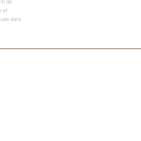
rin de
e et
ituée dans