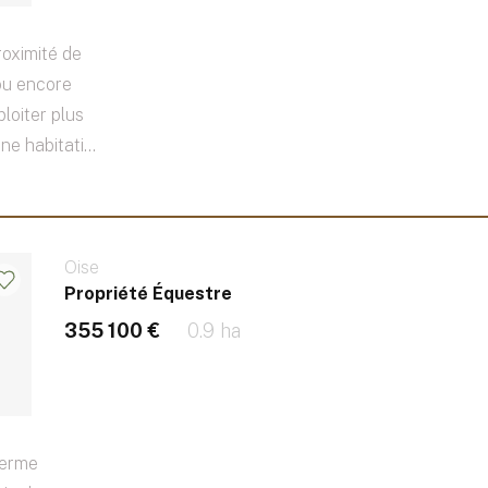
oximité de
 ou encore
ploiter plus
e habitati...
Oise
Propriété Équestre
355 100 €
0.9 ha
Ferme