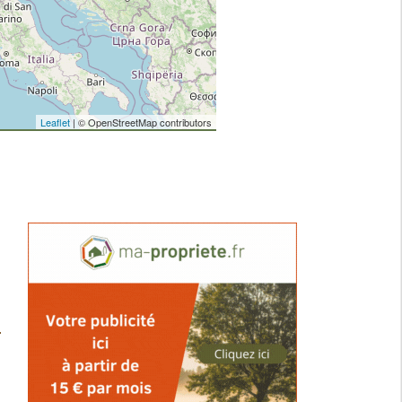
Leaflet
| © OpenStreetMap contributors