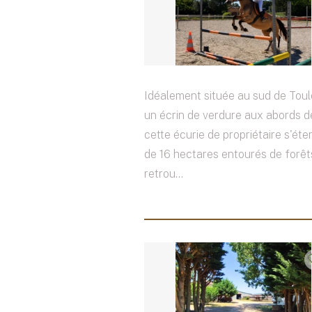
Idéalement située au sud de Tou
un écrin de verdure aux abords de
cette écurie de propriétaire s'éte
de 16 hectares entourés de forêt
retrou...