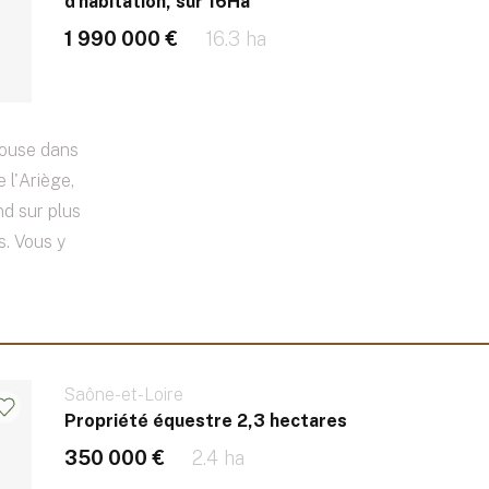
d'habitation, sur 16Ha
1 990 000 €
16.3 ha
louse dans
 l'Ariège,
nd sur plus
s. Vous y
Saône-et-Loire
Propriété équestre 2,3 hectares
350 000 €
2.4 ha