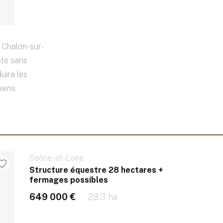
 Chalon-sur-
été sans
uira les
iens.
Saône-et-Loire
Structure équestre 28 hectares +
fermages possibles
649 000 €
28.3 ha