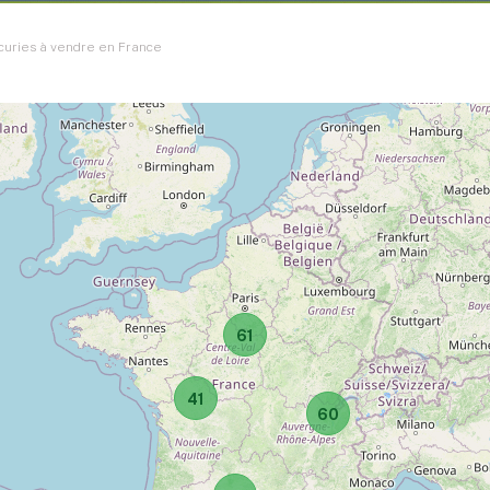
curies à vendre en France
61
41
60