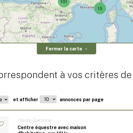
101
15
Fermer la carte
rrespondent à vos critères de
et afficher
annonces par page
Haute-Garonne
Centre équestre avec maison