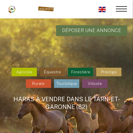
DÉPOSER UNE ANNONCE
Agricole
Équestre
Forestière
Prestige
Rurale
Touristique
Viticole
HARAS À VENDRE DANS LE TARN-ET-
GARONNE (82)