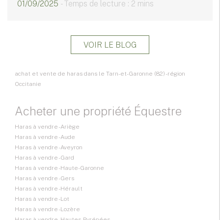
01/09/2025
- Temps de lecture : 2 mins
VOIR LE BLOG
achat et vente de haras dans le Tarn-et-Garonne (82) - région
Occitanie
Acheter une propriété Équestre
Haras à vendre - Ariège
Haras à vendre - Aude
Haras à vendre - Aveyron
Haras à vendre - Gard
Haras à vendre - Haute-Garonne
Haras à vendre - Gers
Haras à vendre - Hérault
Haras à vendre - Lot
Haras à vendre - Lozère
Haras à vendre - Hautes-Pyrénées