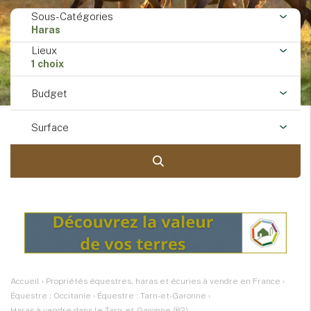
Sous-Catégories
Haras
Lieux
1 choix
Budget
Surface
Accueil
›
Propriétés équestres, haras et écuries à vendre en France
›
Équestre : Occitanie
›
Équestre : Tarn-et-Garonne
›
Haras à vendre dans le Tarn-et-Garonne (82)