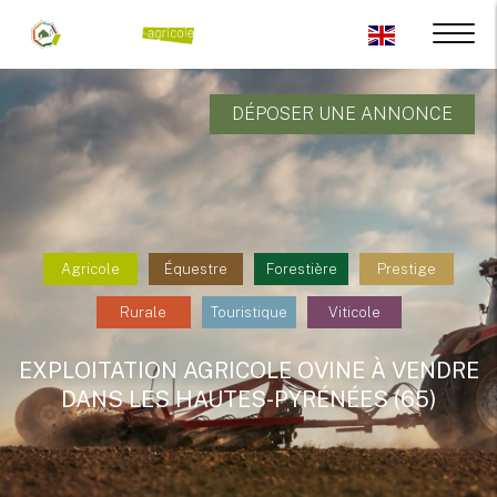
DÉPOSER UNE ANNONCE
Agricole
Équestre
Forestière
Prestige
Rurale
Touristique
Viticole
EXPLOITATION AGRICOLE OVINE À VENDRE
DANS LES HAUTES-PYRÉNÉES (65)