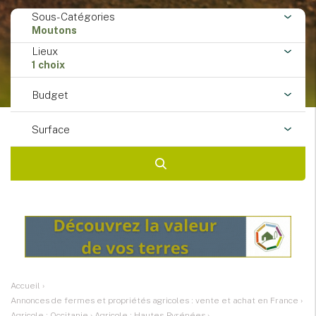
Sous-Catégories
Moutons
Lieux
1 choix
Budget
Surface
Accueil
›
Annonces de fermes et propriétés agricoles : vente et achat en France
›
Agricole : Occitanie
›
Agricole : Hautes-Pyrénées
›