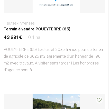
Hautes-Pyrénées
Terrain à vendre POUEYFERRE (65)
43 291 €
0.4 ha
POUEYFERRE (65) Exclusivité Capifrance pour ce terrain
de agricole de 3625 m2 agrémenté d'un hangar de 196
m2 avec travaux. A visiter sans tarder ! Les honoraires
d'agence sont à l...