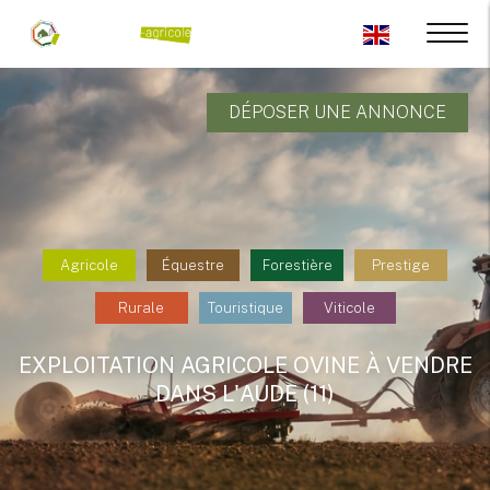
DÉPOSER UNE ANNONCE
Agricole
Équestre
Forestière
Prestige
Rurale
Touristique
Viticole
EXPLOITATION AGRICOLE OVINE À VENDRE
DANS L'AUDE (11)