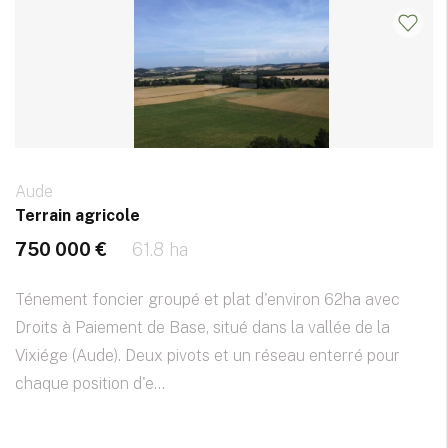
Aude
Terrain agricole
750 000 €
61.8 ha
Ténement foncier groupé et plat d'environ 62ha avec
Droits à Paiement de Base, situé dans la vallée de la
Vixiége (Aude). Deux pivots et un réseau enterré pour
chaque position d'e...