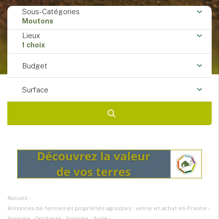
Sous-Catégories
Moutons
Lieux
1 choix
Budget
Surface
Accueil
›
Annonces de fermes et propriétés agricoles : vente et achat en France
›
Agricole : Occitanie
›
Agricole : Aude
›