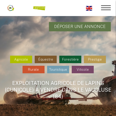
DÉPOSER UNE ANNONCE
Agricole
Équestre
Forestière
Prestige
Rurale
Touristique
Viticole
EXPLOITATION AGRICOLE DE LAPINS
(CUNICOLE) À VENDRE DANS LE VAUCLUSE
(84)