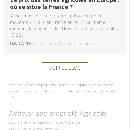
Le prix des terres agricoles en Europe :
où se situe la France ?
Acheter un hectare de terre agricole coûte en
moyenne 6 400 € en France en 2024. Au même
moment, la moyenne de l'Union européenne s'établit à
15 22...
08/07/2026
- Temps de lecture : 5 mins
VOIR LE BLOG
achat et vente d'exploitation agricole de lapins et de ferme de
lapins (cunicole) dans le Vaucluse (84) - région Provence-Alpes-Côte
d'Azur
Acheter une propriété Agricole
Lapins à vendre - Alpes-de-Haute-Provence
Lapins à vendre - Hautes-Alpes