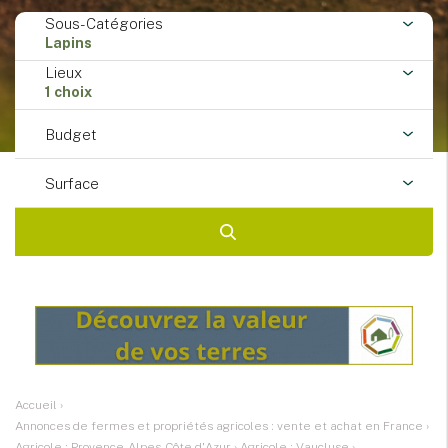
Sous-Catégories
Lapins
Lieux
1 choix
Budget
Surface
Accueil
›
Annonces de fermes et propriétés agricoles : vente et achat en France
›
Agricole : Provence-Alpes-Côte d'Azur
›
Agricole : Vaucluse
›