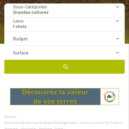
Sous-Catégories
Grandes cultures
Lieux
1 choix
Budget
Surface
Accueil
›
Annonces de fermes et propriétés agricoles : vente et achat en France
›
Agricole : Occitanie
›
Agricole : Gard
›