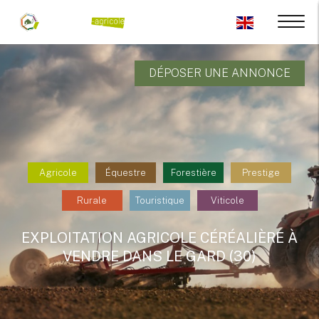
DÉPOSER UNE ANNONCE
Agricole
Équestre
Forestière
Prestige
Rurale
Touristique
Viticole
EXPLOITATION AGRICOLE CÉRÉALIÈRE À
VENDRE DANS LE GARD (30)