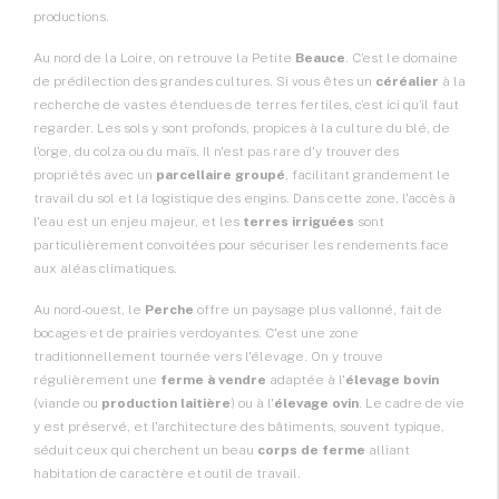
productions.
Au nord de la Loire, on retrouve la Petite
Beauce
. C’est le domaine
de prédilection des
grandes cultures
. Si vous êtes un
céréalier
à la
recherche de vastes étendues de terres fertiles, c’est ici qu’il faut
regarder. Les sols y sont profonds, propices à la culture du blé, de
l'orge, du colza ou du maïs. Il n'est pas rare d'y trouver des
propriétés avec un
parcellaire groupé
, facilitant grandement le
travail du sol et la logistique des engins. Dans cette zone, l'accès à
l'eau est un enjeu majeur, et les
terres irriguées
sont
particulièrement convoitées pour sécuriser les rendements face
aux aléas climatiques.
Au nord-ouest, le
Perche
offre un paysage plus vallonné, fait de
bocages et de prairies verdoyantes. C'est une zone
traditionnellement tournée vers l'élevage. On y trouve
régulièrement une
ferme à vendre
adaptée à l'
élevage bovin
(viande ou
production laitière
) ou à l'
élevage ovin
. Le cadre de vie
y est préservé, et l'architecture des bâtiments, souvent typique,
séduit ceux qui cherchent un beau
corps de ferme
alliant
habitation de caractère et outil de travail.