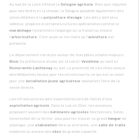
Au sud de la Loire s'étend la
Sologne agricole
. Bien que réputée
pour ses forêts et la chasse, la Sologne possède également des
zones dédiées à la
polyculture élevage
. Les sols y sont plus
sableux, propices à certaines cultures spécialisées comme le
maraîchage
(notamment l'asperge ou la fraise) ou encore
l'
arboriculture
. C'est aussi un territoire où l'
aviculture
est
présente.
Le département s'articule autour de trois pôles urbains majeurs :
Blois
(la préfecture située sur la Loire),
Vendôme
au nord et
Romorantin-Lanthenay
au sud. La proximité de ces villes assure
des débouchés locaux pour les circuits courts, ce qui est un atout
pour une
installation jeune agriculteur
souhaitant faire de la
vente directe.
Les infrastructures sont essentielles lors de l'achat d'une
exploitation agricole
. Dans le Loir-et-Cher, les annonces
proposent souvent des
bâtiments agricoles
fonctionnels. Selon
l'orientation de la ferme, vous pourrez trouver un grand
hangar
de
stockage, une
stabulation
libre ou entravée, une
salle de traite
moderne ou encore des
silos
de grande capacité.