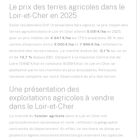
Le prix des terres agricoles dans le
Loir-et-Cher en 2025
Selon les données DVF (transactions hors vignes), le prix moyen des
terres agricoles dans le Loir-et-Cher atteint
5 031 €/ha
en 2025,
pour un prix médian de
4 647 €/ha
sur 173 transactions. 80 % des
ventes s'inscrivent entre
3 000 €/ha
et
7 996 €/ha
, reflétant la
diversité des terroirs locaux. Le marché évolue de
-3,1 %
sur un an
et de
+2,7 %
depuis 2021. Comparé à la moyenne Centre-Val de
Loire (5 892 €/ha) et nationale (6 059 €/ha), le Loir-et-Cher se
positionne parmi les marchés les plus accessibles. Retrouvez
l'analyse complète sur notre
Observatoire du prix des terres
.
Une présentation des
exploitations agricoles à vendre
dans le Loir-et-Cher
Le marché du
foncier agricole
dans le Loir-et-Cher est
particulièrement dynamique et varié, reflétant la géographie
contrastée du département. En effet, ce territoire se divise en
plusieurs régions naturelles distinctes qui orientent les types de