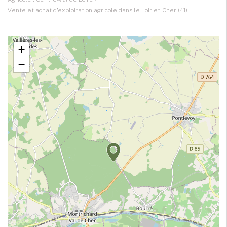
Vente et achat d'exploitation agricole dans le Loir-et-Cher (41)
+
−