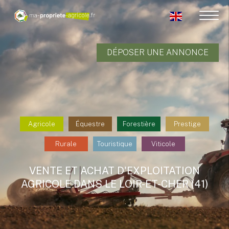
DÉPOSER UNE ANNONCE
Agricole
Équestre
Forestière
Prestige
Rurale
Touristique
Viticole
VENTE ET ACHAT D'EXPLOITATION
AGRICOLE DANS LE LOIR-ET-CHER (41)