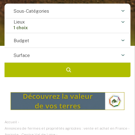
Sous-Catégories
Lieux
1 choix
Budget
Surface
Accueil
›
Annonces de fermes et propriétés agricoles : vente et achat en France
›
Agricole : Centre-Val de Loire
›