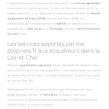
L'acquisition ne se limite pas aux bâtiments ; les
terres agricoles
constituent le capital premier. Le prix de l'hectare varie selon la
région naturelle. Il est également important de vérifier les
droits
à paiement de base (DPB)
liés aux surfaces. Enfin, les
transactions sont encadrées par la
SAFER
. Le foncier peut être
proposé via un
bail rural
ou un
fermage
, limitant l'
investissement
foncier
initial.
Les services apportés par ma-
propriete.fr aux acquéreurs dans le
Loir-et-Cher
Trouver l'
exploitation agricole
idéale demande du temps et des
outils performants. Sur ma-propriete.fr, nous avons conçu un moteur
de recherche intuitif pour vous aider à dénicher la perle rare dans
le Loir-et-Cher (41).
Vous pouvez filtrer les annonces par type de production, zone
géographique, surface en
hectares
et budget. Que vous
recherchiez 5 hectares pour du maraîchage ou 200 hectares pour
des céréales, le tri est immédiat.