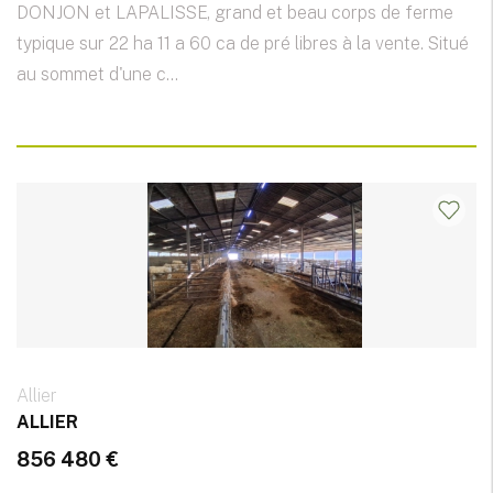
DONJON et LAPALISSE, grand et beau corps de ferme
typique sur 22 ha 11 a 60 ca de pré libres à la vente. Situé
au sommet d'une c...
Allier
ALLIER
856 480 €