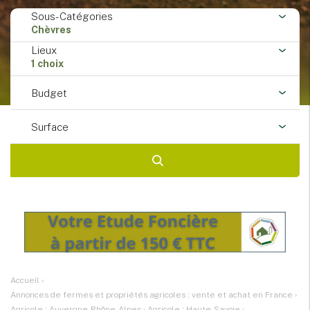
Sous-Catégories
Chèvres
Lieux
1 choix
Budget
Surface
Accueil
›
Annonces de fermes et propriétés agricoles : vente et achat en France
›
Agricole : Auvergne-Rhône-Alpes
›
Agricole : Haute-Savoie
›