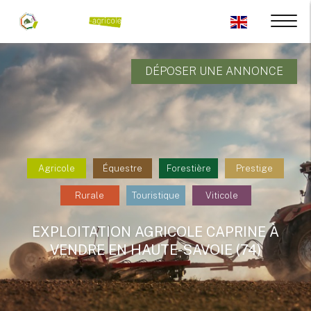
DÉPOSER UNE ANNONCE
Agricole
Équestre
Forestière
Prestige
Rurale
Touristique
Viticole
EXPLOITATION AGRICOLE CAPRINE À
VENDRE EN HAUTE-SAVOIE (74)