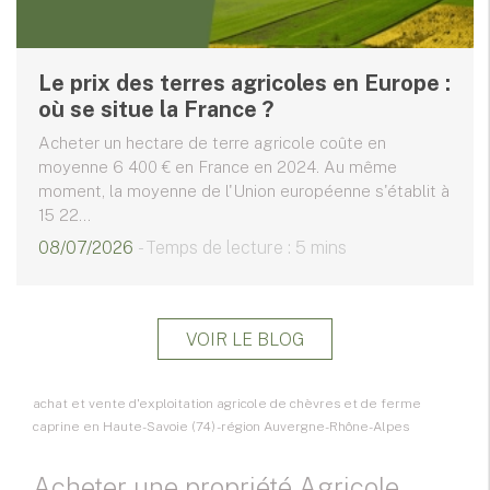
Le prix des terres agricoles en Europe :
où se situe la France ?
Acheter un hectare de terre agricole coûte en
moyenne 6 400 € en France en 2024. Au même
moment, la moyenne de l'Union européenne s'établit à
15 22...
08/07/2026
- Temps de lecture : 5 mins
VOIR LE BLOG
achat et vente d'exploitation agricole de chèvres et de ferme
caprine en Haute-Savoie (74) - région Auvergne-Rhône-Alpes
Acheter une propriété Agricole