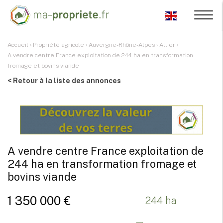
Accueil
›
Propriété agricole
›
Auvergne-Rhône-Alpes
›
Allier
›
A vendre centre France exploitation de 244 ha en transformation
fromage et bovins viande
< Retour à la liste des annonces
A vendre centre France exploitation de
244 ha en transformation fromage et
bovins viande
1 350 000 €
244 ha