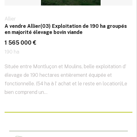
Allier
A vendre Allier(03) Exploitation de 190 ha groupés
en majorité élevage bovin viande
1 565 000 €
190 ha
Située entre Montluçon et Moulins, belle exploitation d’
élevage de 190 hectares entièrement équipée et
fonctionnelle. (54 ha à l’ achat et le reste en location)Le
bien comprend un...