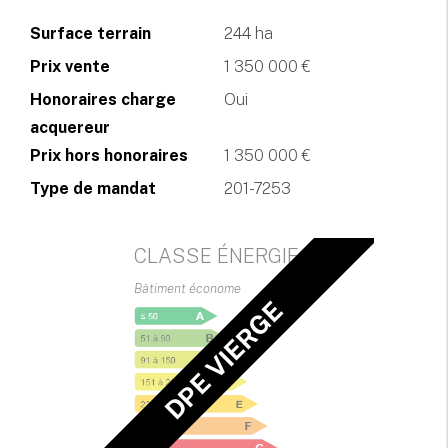
Surface terrain
244 ha
Prix vente
1 350 000 €
Honoraires charge
Oui
acquereur
Prix hors honoraires
1 350 000 €
Type de mandat
201-7253
CLASSE ÉNERGIE
Bâtiment économe
DPE VIERGE