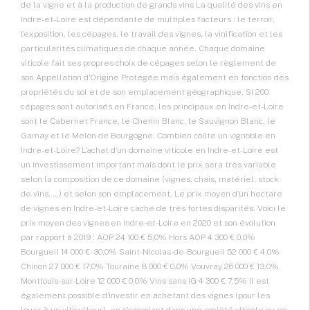
de la vigne et à la production de grands vins La qualité des vins en
Indre-et-Loire est dépendante de multiples facteurs : le terroir,
l’exposition, les cépages, le travail des vignes, la vinification et les
particularités climatiques de chaque année. Chaque domaine
viticole fait ses propres choix de cépages selon le règlement de
son Appellation d’Origine Protégée mais également en fonction des
propriétés du sol et de son emplacement géographique. Si 200
cépages sont autorisés en France, les principaux en Indre-et-Loire
sont le Cabernet France, le Chenin Blanc, le Sauvignon Blanc, le
Gamay et le Melon de Bourgogne. Combien coûte un vignoble en
Indre-et-Loire? L’achat d’un domaine viticole en Indre-et-Loire est
un investissement important mais dont le prix sera très variable
selon la composition de ce domaine (vignes, chais, matériel, stock
de vins, …) et selon son emplacement. Le prix moyen d’un hectare
de vignes en Indre-et-Loire cache de très fortes disparités. Voici le
prix moyen des vignes en Indre-et-Loire en 2020 et son évolution
par rapport à 2019 : AOP 24 100 € 5,0% Hors AOP 4 300 € 0,0%
Bourgueil 14 000 € -30,0% Saint-Nicolas-de-Bourgueil 52 000 € 4,0%
Chinon 27 000 € 17,0% Touraine 8 000 € 0,0% Vouvray 26 000 € 13,0%
Montlouis-sur-Loire 12 000 € 0,0% Vins sans IG 4 300 € 7,5% Il est
également possible d’investir en achetant des vignes (pour les