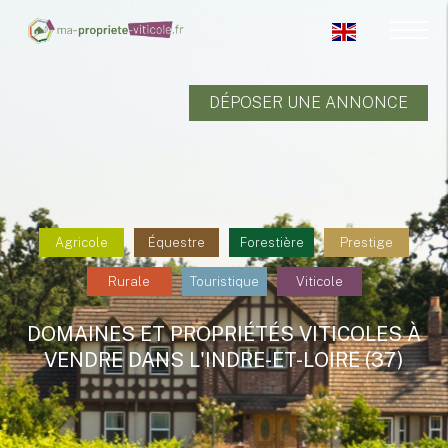
DÉPOSER UNE ANNONCE
Agricole
Équestre
Forestière
Prestige
Rurale
Touristique
Viticole
DOMAINES ET PROPRIÉTÉS VITICOLES À
VENDRE DANS L'INDRE-ET-LOIRE (37)