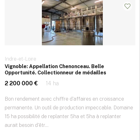
Indre-et-Loire
Vignoble: Appellation Chenonceau. Belle
Opportunité. Collectionneur de médailles
2 200 000 €
14 ha
Bon rendement avec chiffre d'affaires en croissance
permanente. Un outil de production impeccable. Domaine
15 ha possibilité de replanter 5ha et 5ha à replanter
aurait besoin d'êtr...