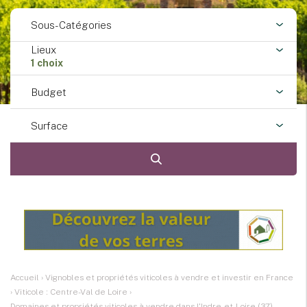
Sous-Catégories
Lieux
1 choix
Budget
Surface
Accueil
›
Vignobles et propriétés viticoles à vendre et investir en France
›
Viticole : Centre-Val de Loire
›
Domaines et propriétés viticoles à vendre dans l'Indre-et-Loire (37)