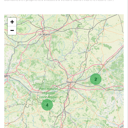
+
−
2
4