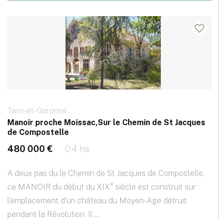
Tarn-et-Garonne
Manoir proche Moissac,Sur le Chemin de St Jacques
de Compostelle
480 000 €
0.4 ha
A deux pas du le Chemin de St Jacques de Compostelle,
ce MANOIR du début du XIX° siècle est construit sur
l'emplacement d'un château du Moyen-Age détruit
pendant la Révolution. Il ...