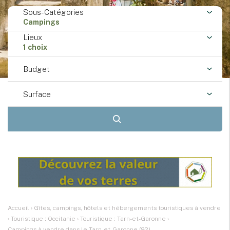
Sous-Catégories
Campings
Lieux
1 choix
Budget
Surface
Accueil
›
Gîtes, campings, hôtels et hébergements touristiques à vendre
›
Touristique : Occitanie
›
Touristique : Tarn-et-Garonne
›
Campings à vendre dans le Tarn-et-Garonne (82)