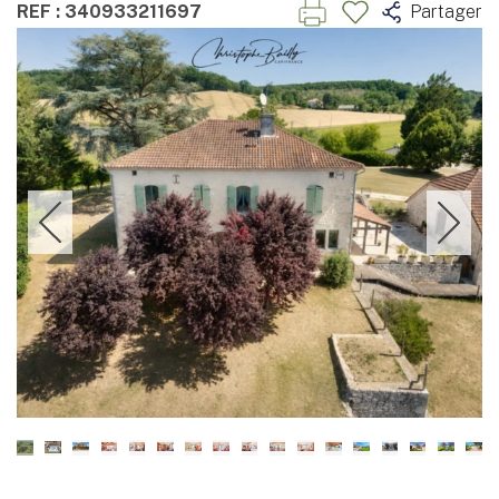
REF : 340933211697
Partager