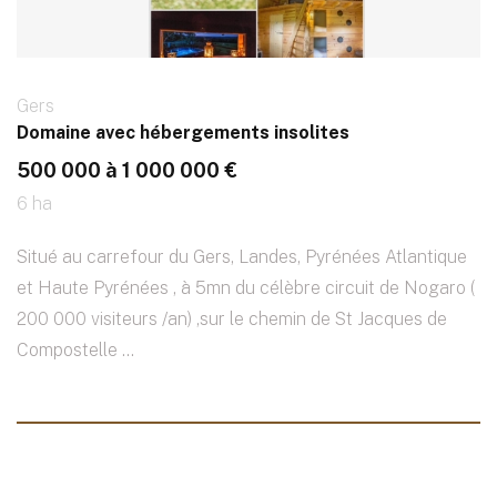
Gers
Domaine avec hébergements insolites
500 000 à 1 000 000 €
6 ha
Situé au carrefour du Gers, Landes, Pyrénées Atlantique
et Haute Pyrénées , à 5mn du célèbre circuit de Nogaro (
200 000 visiteurs /an) ,sur le chemin de St Jacques de
Compostelle ...