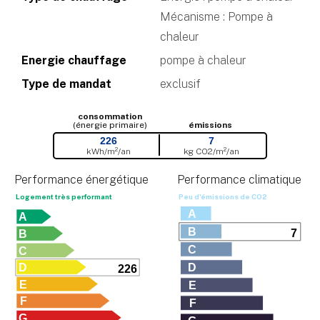
Mécanisme : Pompe à
chaleur
Energie chauffage
pompe à chaleur
Type de mandat
exclusif
consommation
(énergie primaire)
émissions
226
7
kWh/m²/an
kg CO
2
/m²/an
Performance énergétique
Performance climatique
Logement très performant
Peu d'émissions de CO
2
A
A
B
7
B
C
C
D
D
226
E
E
F
F
G