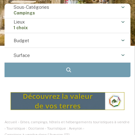
Sous-Catégories
Campings
Lieux
1 choix
Budget
Surface
Accueil
›
Gîtes, campings, hôtels et hébergements touristiques à vendre
›
Touristique : Occitanie
›
Touristique : Aveyron
›
Campings à vendre dans l'Aveyron (12)