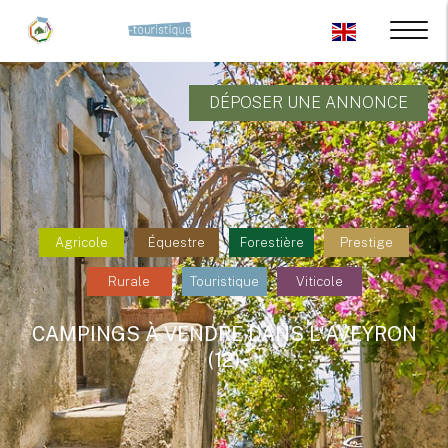
DÉPOSER UNE ANNONCE
Agricole
Équestre
Forestière
Prestige
Rurale
Touristique
Viticole
CAMPINGS À VENDRE DANS L'AVEYRON
(12)