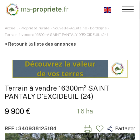
Accueil
›
Propriété rurale
›
Nouvelle-Aquitaine
›
Dordogne
›
Terrain à vendre 16300m² SAINT PANTALY D'EXCIDEUIL (24)
< Retour à la liste des annonces
Terrain à vendre 16300m² SAINT
PANTALY D'EXCIDEUIL (24)
9 900 €
1.6 ha
REF : 340938125184
Partager