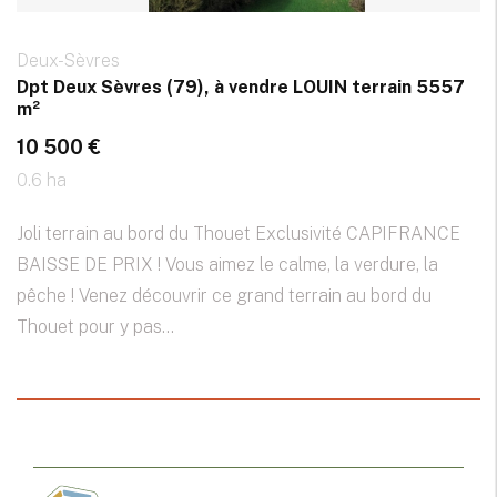
Deux-Sèvres
Dpt Deux Sèvres (79), à vendre LOUIN terrain 5557
m²
10 500 €
0.6 ha
Joli terrain au bord du Thouet Exclusivité CAPIFRANCE
BAISSE DE PRIX ! Vous aimez le calme, la verdure, la
pêche ! Venez découvrir ce grand terrain au bord du
Thouet pour y pas...