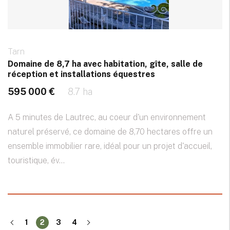
Tarn
Domaine de 8,7 ha avec habitation, gîte, salle de
réception et installations équestres
595 000 €
8.7 ha
A 5 minutes de Lautrec, au coeur d'un environnement
naturel préservé, ce domaine de 8,70 hectares offre un
ensemble immobilier rare, idéal pour un projet d'accueil,
touristique, év...
1
2
3
4