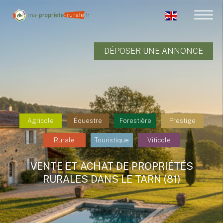
DÉPOSER UNE ANNONCE
Agricole
Équestre
Forestière
Prestige
Rurale
Touristique
Viticole
VENTE ET ACHAT DE PROPRIÉTÉS
RURALES DANS LE TARN (81)