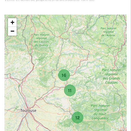
+
−
16
11
12