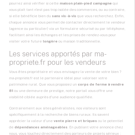
pourrez ainsi vérifier si cette
maison plain-pied campagne
qui
vous plaît tant n'est pas trop isolée des commerces, ou au contraire,
si elle bénéficie bien du
sans vis-à-vis
que vous recherchez. Enfin,
chaque annonce vous permet de contacter directement le vendeur
(agence ou particulier) via un formulaire sécurisé ou par téléphone,
facilitant ainsi les échanges et les prises de rendez-vous pour
visiter votre future
longère
ou maison traditionnelle.
Les services apportés par ma-
propriete.fr pour les vendeurs
Vous êtes propriétaire et vous envisagez la vente de votre bien ?
ma-propriete.fr
est le partenaire idéal pour valoriser votre
patrimoine rural. Que vous proposiez un
corps de ferme à vendre
81
ou une demeure de prestige, notre portail vous offre une
visibilité ciblée auprès d'une audience qualifiée.
Contrairement aux sites généralistes, nos visiteurs sont
spécifiquement à la recherche de biens ruraux. Ils savent
apprécier la valeur d'une
vente pierre et briques
ou le potentiel
de
dépendances aménageables
. En publiant votre annonce chez
nous, vous touchez directement des porteurs de projets sérieux :