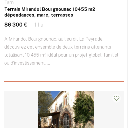
Tarn
Terrain Mirandol Bourgnounac 10455 m2
dépendances, mare, terrasses
86 300 €
1 ha
A Mirandol Bourgnounac, au lieu dit La Peyrade,
découvrez cet ensemble de deux terrains attenants
totalisant 10 455 m², idéal pour un projet global, familial
ou d'investissement. ...