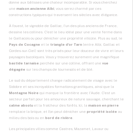
donne aux bâtisses une chaleur incomparable. Si vous cherchez
une
maison ancienne Albi
, vous serez charmé par ces
constructions typiques qui traversent les siècles avec élégance.
À l'ouest, le vignoble de Gaillac, l'un des plus anciens de France,
dessine les collines. C'est le lieu idéal pour une
vente ferme
dans
le Gaillacois ou pour dénicher une propriété viticole. Plus au sud, le
Pays de Cocagne
et le
triangle d'or Tarn
(entre Albi, Gaillac et
Cordes-sur-Ciel) sont très prisés pour leur douceur de vivre et leurs
paysages bucoliques. Vous y trouverez surement une magnifique
bastide tarnaise
perchée sur une colline, offrant une
vue
dégagée
sur les champs de tournesols et de blé.
Le sud du département change radicalement de visage avec le
Sidobre et ses incroyables formations granitiques, ainsi que la
Montagne Noire
qui marque la frontière avec l'Aude. C'est un
secteur parfait pour les amoureux de nature sauvage, cherchant le
calme absolu
et la fraîcheur des forêts. Ici, la
maison en pierre
remplace la brique, et l'on peut dénicher une
propriété isolée
au
milieu des bois ou en
bord de rivière
.
Les principales villes comme Castres, Mazamet, Lavaur ou