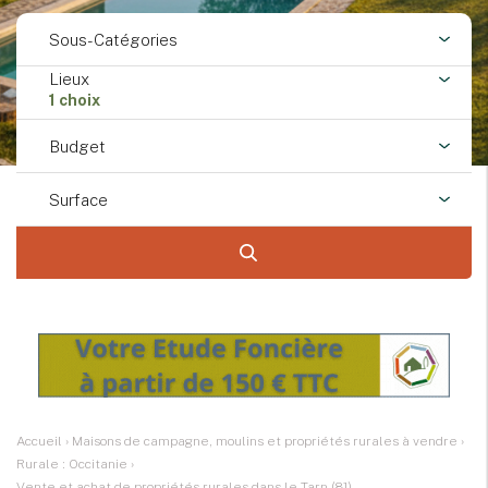
Sous-Catégories
Lieux
1 choix
Budget
Surface
Accueil
›
Maisons de campagne, moulins et propriétés rurales à vendre
›
Rurale : Occitanie
›
Vente et achat de propriétés rurales dans le Tarn (81)