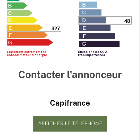
B
B
C
C
D
D
48
E
E
327
F
F
G
G
Logement extrêmement
Émissions de CO
2
consommateur d'énergie
très importantes
Contacter l'annonceur
Capifrance
AFFICHER LE TÉLÉPHONE