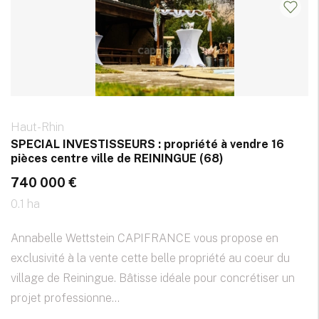
Haut-Rhin
SPECIAL INVESTISSEURS : propriété à vendre 16
pièces centre ville de REININGUE (68)
740 000 €
0.1 ha
Annabelle Wettstein CAPIFRANCE vous propose en
exclusivité à la vente cette belle propriété au coeur du
village de Reiningue. Bâtisse idéale pour concrétiser un
projet professionne...