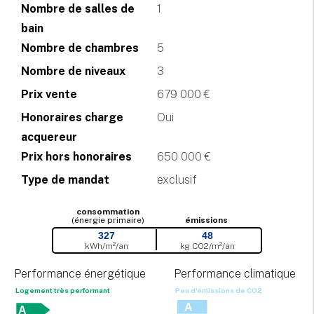
Nombre de salles de
1
bain
Nombre de chambres
5
Nombre de niveaux
3
Prix vente
679 000 €
Honoraires charge
Oui
acquereur
Prix hors honoraires
650 000 €
Type de mandat
exclusif
consommation
(énergie primaire)
émissions
327
48
kWh/m²/an
kg CO
2
/m²/an
Performance énergétique
Performance climatique
Logement très performant
Peu d'émissions de CO
2
A
A