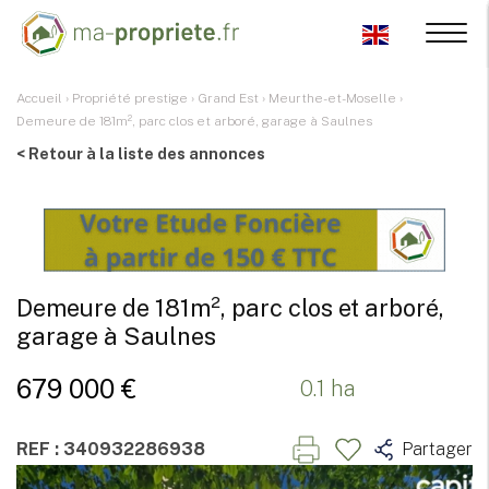
Accueil
›
Propriété prestige
›
Grand Est
›
Meurthe-et-Moselle
›
Demeure de 181m², parc clos et arboré, garage à Saulnes
< Retour à la liste des annonces
Demeure de 181m², parc clos et arboré,
garage à Saulnes
679 000 €
0.1 ha
REF : 340932286938
Partager