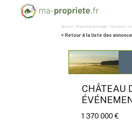
Accueil
›
Propriété prestige
›
Occitanie
›
H
< Retour à la liste des annonc
CHÂTEAU 
ÉVÉNEMEN
1 370 000 €