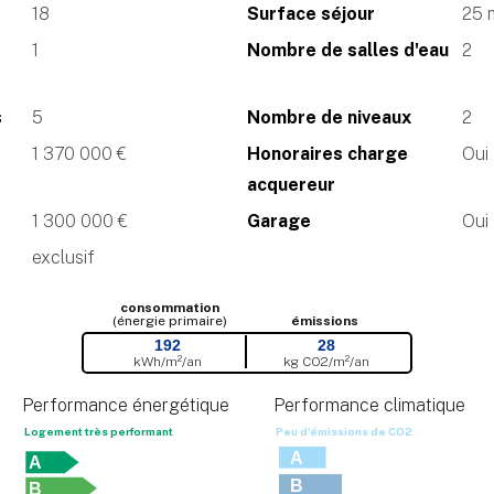
18
Surface séjour
25 
1
Nombre de salles d'eau
2
s
5
Nombre de niveaux
2
1 370 000 €
Honoraires charge
Oui
acquereur
1 300 000 €
Garage
Oui
exclusif
consommation
(énergie primaire)
émissions
192
28
kWh/m²/an
kg CO
2
/m²/an
Performance énergétique
Performance climatique
Logement très performant
Peu d'émissions de CO
2
A
A
B
B