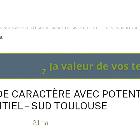
aute-Garonne
›
CHÂTEAU DE CARACTÈRE AVEC POTENTIEL ÉVÉNEMENTIEL – S
es
DE CARACTÈRE AVEC POTENT
TIEL – SUD TOULOUSE
2.1 ha