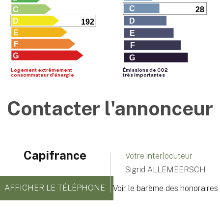
C
C
28
D
D
192
E
E
F
F
G
G
Logement extrêmement
Émissions de CO
2
consommateur d'énergie
très importantes
Contacter l'annonceur
Capifrance
Votre interlocuteur
Sigrid ALLEMEERSCH
AFFICHER LE TÉLÉPHONE
Voir le barème des honoraires