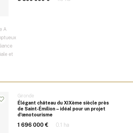
e A
omptueux
liance
iale et
Gironde
Élégant château du XIXème siècle près
de Saint-Émilion – idéal pour un projet
d’œnotourisme
1 696 000 €
0.1 ha