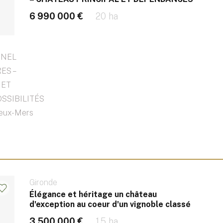
6 990 000 €
20 ha
NNEL
ES –
 ET
SSIBILITÉS
Deux-Mers
Gironde
Élégance et héritage un château
d'exception au coeur d'un vignoble classé
3 500 000 €
1.5 ha