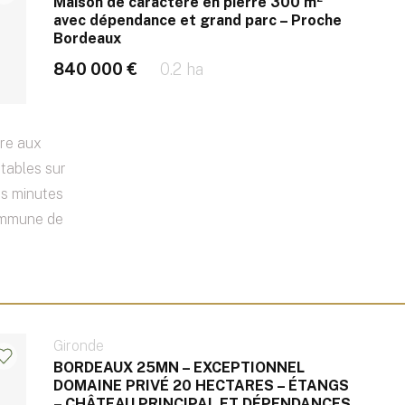
Maison de caractère en pierre 300 m²
avec dépendance et grand parc – Proche
Bordeaux
840 000 €
0.2 ha
re aux
tables sur
es minutes
commune de
Gironde
BORDEAUX 25MN – EXCEPTIONNEL
DOMAINE PRIVÉ 20 HECTARES – ÉTANGS
– CHÂTEAU PRINCIPAL ET DÉPENDANCES