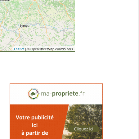
Leaflet
| © OpenStreetMap contributors