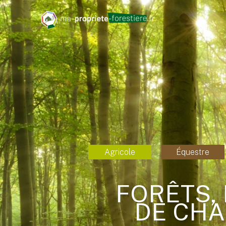
Agricole
Équestre
FORÊTS,
DE CHA