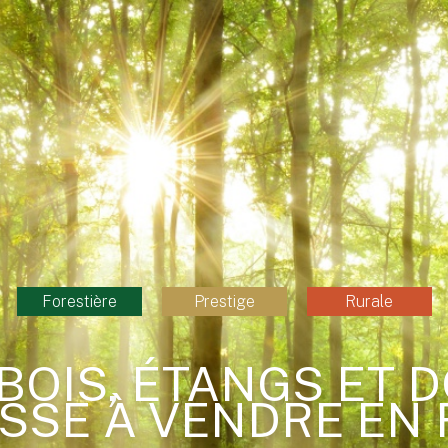
Forestière
Prestige
Rurale
 BOIS, ÉTANGS ET 
SSE À VENDRE EN