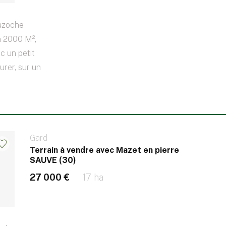
Bazoche
n 2000 M²,
c un petit
urer, sur un
Gard
Terrain à vendre avec Mazet en pierre
SAUVE (30)
27 000 €
17 ha