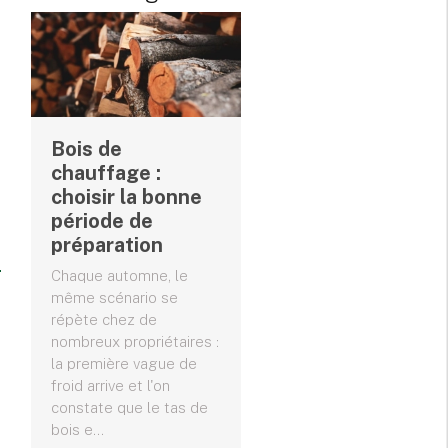
Bois de
chauffage :
choisir la bonne
période de
préparation
Chaque automne, le
même scénario se
répète chez de
nombreux propriétaires :
la première vague de
froid arrive et l'on
constate que le tas de
bois e...