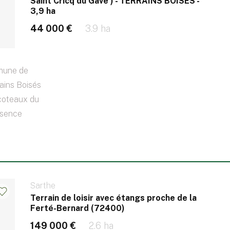
Saint Cricq du Gave ) - TERRAINS BOISES -
3,9 ha
44 000 €
3.9 ha
une de
rains Boisés
 coteaux du
ssence
Sarthe
Terrain de loisir avec étangs proche de la
Ferté-Bernard (72400)
149 000 €
2.6 ha