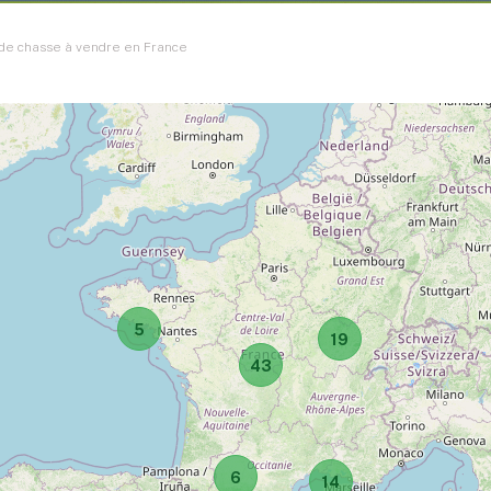
 de chasse à vendre en France
5
19
43
6
14