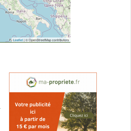
Leaflet
| © OpenStreetMap contributors