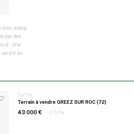
50 avec étang
té par des
ntral . Une
 seront au
Sarthe
Terrain à vendre GREEZ SUR ROC (72)
43 000 €
0.5 ha