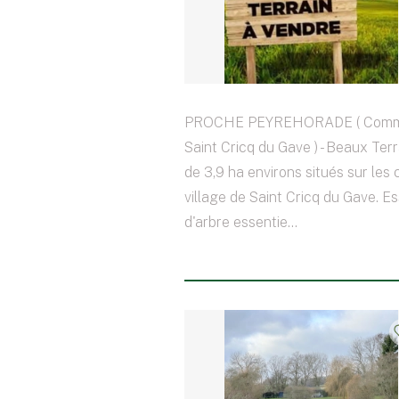
PROCHE PEYREHORADE ( Comm
Saint Cricq du Gave ) - Beaux Ter
de 3,9 ha environs situés sur les
village de Saint Cricq du Gave. E
d'arbre essentie...