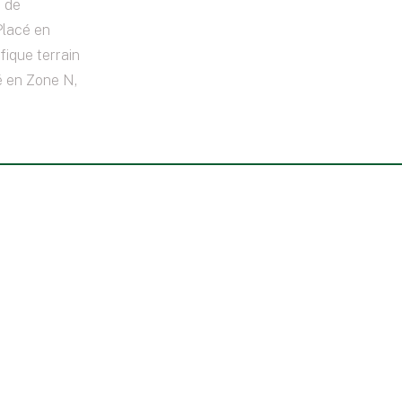
s de
Placé en
fique terrain
é en Zone N,