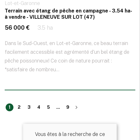
Lot-et-Garonne
Terrain avec étang de pêche en campagne - 3.54 ha-
à vendre - VILLENEUVE SUR LOT (47)
56 000 €
3.5 ha
Dans le Sud-Ouest, en Lot-et-Garonne, ce beau terrain
facilement accessible est agrémenté d'un bel étang de
pêche poissonneux! Ce coin de nature pourrait :
*satisfaire de nombreu...
1
2
3
4
5
...
9
Vous êtes à la recherche de ce