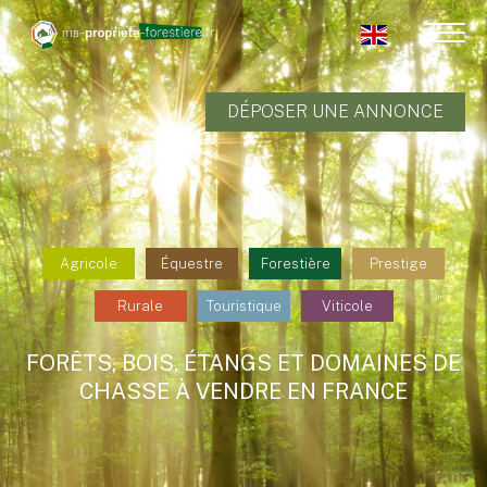
DÉPOSER UNE ANNONCE
Agricole
Équestre
Forestière
Prestige
Rurale
Touristique
Viticole
FORÊTS, BOIS, ÉTANGS ET DOMAINES DE
CHASSE À VENDRE EN FRANCE