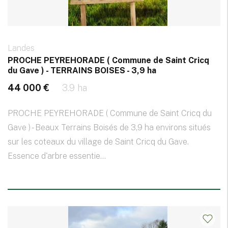
Landes
PROCHE PEYREHORADE ( Commune de Saint Cricq
du Gave ) - TERRAINS BOISES - 3,9 ha
44 000 €
3.9 ha
PROCHE PEYREHORADE ( Commune de Saint Cricq du
Gave ) - Beaux Terrains Boisés de 3,9 ha environs situés
sur les coteaux du village de Saint Cricq du Gave.
Essence d'arbre essentie...