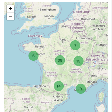
+
−
7
6
38
13
14
9