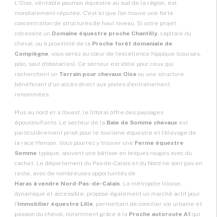
L'Oise, véritable poumon équestre au sud de la région, est
mondialement réputée. C'est ici que l'on trouve une forte
concentration de structures de haut niveau. Si votre projet
nécessite un
Domaine équestre proche Chantilly
, capitale du
cheval, ou à proximité de la
Proche forêt domaniale de
Compiègne
, vous serez au cœur de l'excellence hippique (courses,
polo, saut d'obstacles). Ce secteur est idéal pour ceux qui
recherchent un
Terrain pour chevaux Oise
ou une structure
bénéficiant d'un accès direct aux pistes d'entraînement
renommées.
Plus au nord et à l'ouest, le littoral offre des paysages
époustouflants. Le secteur de la
Baie de Somme chevaux
est
particulièrement prisé pour le tourisme équestre et l'élevage de
la race Henson. Vous pourrez y trouver une
Ferme équestre
Somme
typique, souvent une bâtisse en briques rouges avec du
cachet. Le département du Pas-de-Calais et du Nord ne sont pas en
reste, avec de nombreuses opportunités de
Haras à vendre Nord-Pas-de-Calais
. La métropole lilloise,
dynamique et accessible, propose également un marché actif pour
l'
Immobilier équestre Lille
, permettant de concilier vie urbaine et
passion du cheval, notamment grâce à la
Proche autoroute A1
qui