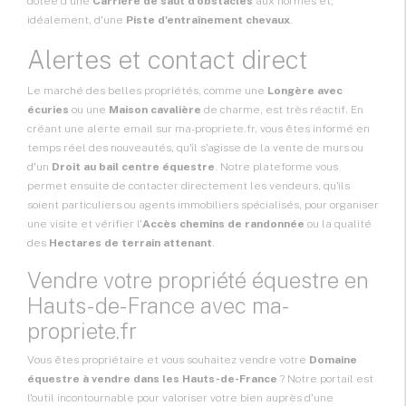
dotée d'une
Carrière de saut d'obstacles
aux normes et,
idéalement, d'une
Piste d'entraînement chevaux
.
Alertes et contact direct
Le marché des belles propriétés, comme une
Longère avec
écuries
ou une
Maison cavalière
de charme, est très réactif. En
créant une alerte email sur ma-propriete.fr, vous êtes informé en
temps réel des nouveautés, qu'il s'agisse de la vente de murs ou
d'un
Droit au bail centre équestre
. Notre plateforme vous
permet ensuite de contacter directement les vendeurs, qu'ils
soient particuliers ou agents immobiliers spécialisés, pour organiser
une visite et vérifier l'
Accès chemins de randonnée
ou la qualité
des
Hectares de terrain attenant
.
Vendre votre propriété équestre en
Hauts-de-France avec ma-
propriete.fr
Vous êtes propriétaire et vous souhaitez vendre votre
Domaine
équestre à vendre dans les Hauts-de-France
? Notre portail est
l'outil incontournable pour valoriser votre bien auprès d'une