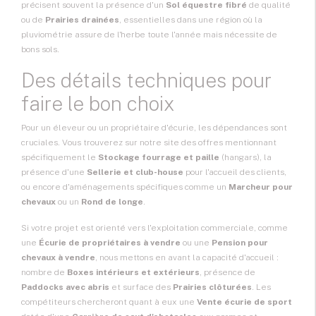
précisent souvent la présence d'un
Sol équestre fibré
de qualité
ou de
Prairies drainées
, essentielles dans une région où la
pluviométrie assure de l'herbe toute l'année mais nécessite de
bons sols.
Des détails techniques pour
faire le bon choix
Pour un éleveur ou un propriétaire d'écurie, les dépendances sont
cruciales. Vous trouverez sur notre site des offres mentionnant
spécifiquement le
Stockage fourrage et paille
(hangars), la
présence d'une
Sellerie et club-house
pour l'accueil des clients,
ou encore d'aménagements spécifiques comme un
Marcheur pour
chevaux
ou un
Rond de longe
.
Si votre projet est orienté vers l'exploitation commerciale, comme
une
Écurie de propriétaires à vendre
ou une
Pension pour
chevaux à vendre
, nous mettons en avant la capacité d'accueil :
nombre de
Boxes intérieurs et extérieurs
, présence de
Paddocks avec abris
et surface des
Prairies clôturées
. Les
compétiteurs chercheront quant à eux une
Vente écurie de sport