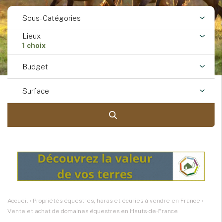
Sous-Catégories
Lieux
1 choix
Budget
Surface
Accueil
›
Propriétés équestres, haras et écuries à vendre en France
›
Vente et achat de domaines équestres en Hauts-de-France