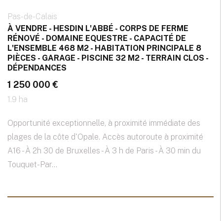
Pas-de-Calais
À VENDRE - HESDIN L'ABBÉ - CORPS DE FERME
RÉNOVÉ - DOMAINE EQUESTRE - CAPACITÉ DE
L'ENSEMBLE 468 M2 - HABITATION PRINCIPALE 8
PIÈCES - GARAGE - PISCINE 32 M2 - TERRAIN CLOS -
DÉPENDANCES
1 250 000 €
1.9 ha
Opportunité exceptionnelle, à proximité immédiate des
plages de la côte d'Opale. Accès autoroute à proximité
A16 - À 2h 30 de Bruxelles - À 3 h de Paris - À 30 min du
Touquet-Par...