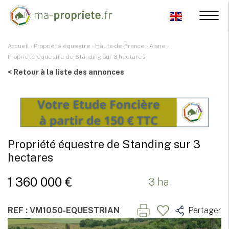
Accueil
›
Propriété équestre
›
Hauts-de-France
›
Aisne
›
Propriété équestre de Standing sur 3 hectares
< Retour à la liste des annonces
Propriété équestre de Standing sur 3
hectares
1 360 000 €
3 ha
REF : VM1050-EQUESTRIAN
Partager