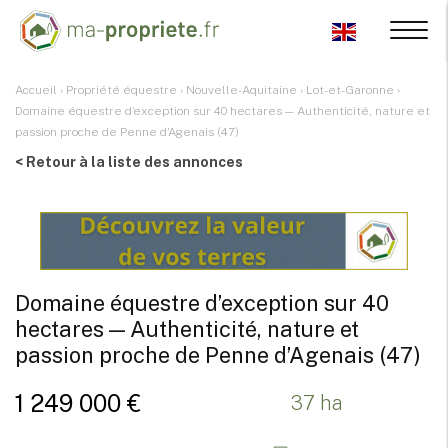
Accueil
›
Propriété équestre
›
Nouvelle-Aquitaine
›
Lot-et-Garonne
›
Domaine équestre d’exception sur 40 hectares — Authenticité, nature et
passion proche de Penne d’Agenais (47)
< Retour à la liste des annonces
Domaine équestre d’exception sur 40
hectares — Authenticité, nature et
passion proche de Penne d’Agenais (47)
1 249 000 €
37 ha