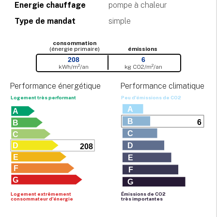
Energie chauffage
pompe à chaleur
Type de mandat
simple
consommation
(énergie primaire)
émissions
208
6
kWh/m²/an
kg CO
2
/m²/an
Performance énergétique
Performance climatique
Logement très performant
Peu d'émissions de CO
2
A
A
B
6
B
C
C
D
D
208
E
E
F
F
G
G
Logement extrêmement
Émissions de CO
2
consommateur d'énergie
très importantes