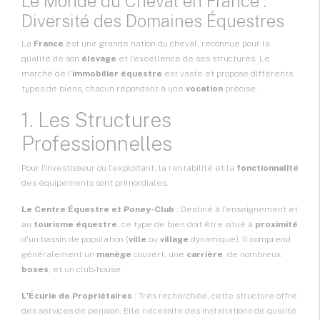
Le Monde du Cheval en France :
Diversité des Domaines Équestres
La
France
est une grande nation du cheval, reconnue pour la
qualité de son
élevage
et l'excellence de ses structures. Le
marché de l'
immobilier équestre
est vaste et propose différents
types de biens, chacun répondant à une
vocation
précise.
1. Les Structures
Professionnelles
Pour l'investisseur ou l'exploitant, la rentabilité et la
fonctionnalité
des équipements sont primordiales.
Le Centre Équestre
et Poney-Club
: Destiné à l'enseignement et
au
tourisme équestre
, ce type de bien doit être situé à
proximité
d'un bassin de population (
ville
ou
village
dynamique). Il comprend
généralement un
manège
couvert, une
carrière
, de nombreux
boxes
, et un club-house.
L'Écurie de Propriétaires
: Très recherchée, cette structure offre
des services de pension. Elle nécessite des installations de qualité