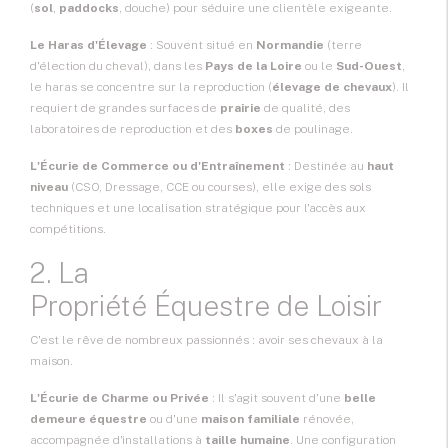
(
sol
,
paddocks
, douche) pour séduire une clientèle exigeante.
Le Haras d'Élevage
: Souvent situé en
Normandie
(terre
d'élection du cheval), dans les
Pays de la Loire
ou le
Sud-Ouest
,
le haras se concentre sur la reproduction (
élevage de chevaux
). Il
requiert de grandes surfaces de
prairie
de qualité, des
laboratoires de reproduction et des
boxes
de poulinage.
L'Écurie de Commerce ou d'Entraînement
: Destinée au
haut
niveau
(CSO, Dressage, CCE ou courses), elle exige des sols
techniques et une localisation stratégique pour l'accès aux
compétitions.
2. La
Propriété Équestre de Loisir
C'est le rêve de nombreux passionnés : avoir ses chevaux à la
maison.
L'Écurie de Charme ou Privée
: Il s'agit souvent d'une
belle
demeure équestre
ou d'une
maison familiale
rénovée,
accompagnée d'installations à
taille humaine
. Une configuration