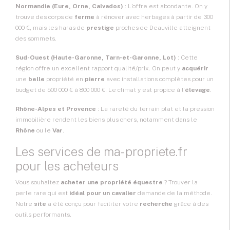
Normandie (Eure, Orne, Calvados)
: L'offre est abondante. On y
trouve des corps de
ferme
à rénover avec herbages à partir de 300
000 €, mais les haras de
prestige
proches de Deauville atteignent
des sommets.
Sud-Ouest (Haute-Garonne, Tarn-et-Garonne, Lot)
: Cette
région offre un excellent rapport qualité/prix. On peut y
acquérir
une
belle
propriété en
pierre
avec installations complètes pour un
budget de 500 000 € à 800 000 €. Le climat y est propice à l'
élevage
.
Rhône-Alpes et Provence
: La rareté du terrain plat et la pression
immobilière rendent les biens plus chers, notamment dans le
Rhône
ou le
Var
.
Les services de ma-propriete.fr
pour les acheteurs
Vous souhaitez
acheter une propriété équestre
? Trouver la
perle rare qui est
idéal pour un cavalier
demande de la méthode.
Notre
site
a été conçu pour faciliter votre
recherche
grâce à des
outils performants.