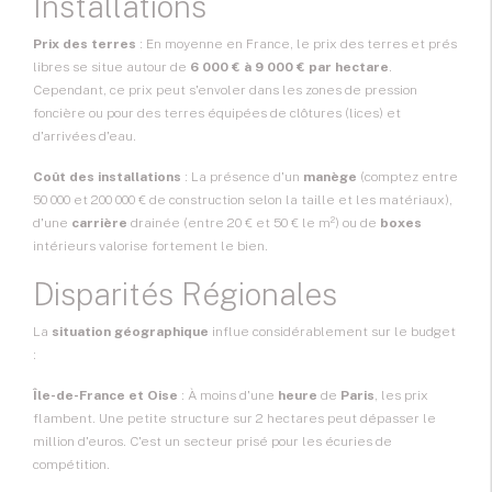
Installations
Prix des terres
: En moyenne en France, le prix des terres et prés
libres se situe autour de
6 000 € à 9 000 € par hectare
.
Cependant, ce prix peut s'envoler dans les zones de pression
foncière ou pour des terres équipées de clôtures (lices) et
d'arrivées d'eau.
Coût des installations
: La présence d'un
manège
(comptez entre
50 000 et 200 000 € de construction selon la taille et les matériaux),
d'une
carrière
drainée (entre 20 € et 50 € le m²) ou de
boxes
intérieurs valorise fortement le bien.
Disparités Régionales
La
situation géographique
influe considérablement sur le budget
:
Île-de-France et Oise
: À moins d'une
heure
de
Paris
, les prix
flambent. Une petite structure sur 2 hectares peut dépasser le
million d'euros. C'est un secteur prisé pour les écuries de
compétition.