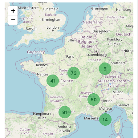
+
−
9
73
41
50
91
14