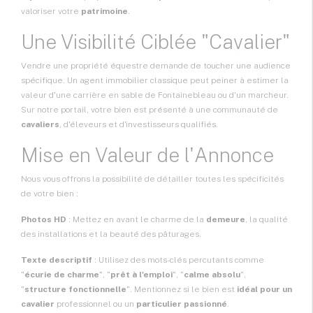
valoriser votre
patrimoine
.
Une Visibilité Ciblée "Cavalier"
Vendre une propriété équestre demande de toucher une audience
spécifique. Un agent immobilier classique peut peiner à estimer la
valeur d'une carrière en sable de Fontainebleau ou d'un marcheur.
Sur notre portail, votre bien est présenté à une communauté de
cavaliers
, d'éleveurs et d'investisseurs qualifiés.
Mise en Valeur de l'Annonce
Nous vous offrons la possibilité de détailler toutes les spécificités
de votre bien :
Photos HD
: Mettez en avant le charme de la
demeure
, la qualité
des installations et la beauté des pâturages.
Texte descriptif
: Utilisez des mots-clés percutants comme
"
écurie de charme
", "
prêt à l'emploi
", "
calme absolu
",
"
structure fonctionnelle
". Mentionnez si le bien est
idéal pour un
cavalier
professionnel ou un
particulier passionné
.