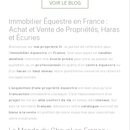
VOIR LE BLOG
Immobilier Équestre en France :
Achat et Vente de Propriétés, Haras
et Écuries
Bienvenue sur
ma-propriete.fr
, le portail de référence pour
l'
immobilier équestre
en
France
. Que vous soyez un
cavalier
amateur
cherchant une
écurie privée
pour vivre sa passion au
quotidien, ou un
professionnel
en quête d'un
centre équestre
ou
d'un
haras
de
haut niveau
, notre plateforme connecte les rêves et
les opportunités.
L'acquisition d'une propriété équestre
est bien plus qu'une
transaction
immobilière classique. C'est l'aboutissement d'un
projet
de vie qui
allie confort de vie
et amour des
chevaux
. Sur
tout le territoire
français
, découvrez notre
catalogue
exclusif de
biens à la vente
et profitez de notre expertise pour concrétiser
votre installation.