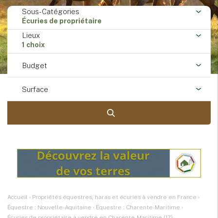
Sous-Catégories
Écuries de propriétaire
Lieux
1 choix
Budget
Surface
Accueil
›
Propriétés équestres, haras et écuries à vendre en France
›
Équestre : Nouvelle-Aquitaine
›
Équestre : Charente-Maritime
›
Écuries de propriétaire à vendre en Charente-Maritime (17)