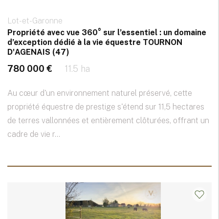
Lot-et-Garonne
Propriété avec vue 360° sur l’essentiel : un domaine
d’exception dédié à la vie équestre TOURNON
D'AGENAIS (47)
780 000 €
11.5 ha
Au cœur d'un environnement naturel préservé, cette
propriété équestre de prestige s'étend sur 11,5 hectares
de terres vallonnées et entièrement clôturées, offrant un
cadre de vie r...