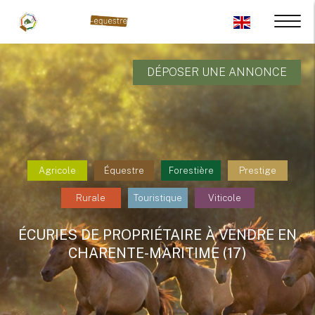
DÉPOSER UNE ANNONCE
Agricole
Équestre
Forestière
Prestige
Rurale
Touristique
Viticole
ÉCURIES DE PROPRIÉTAIRE À VENDRE EN
CHARENTE-MARITIME (17)