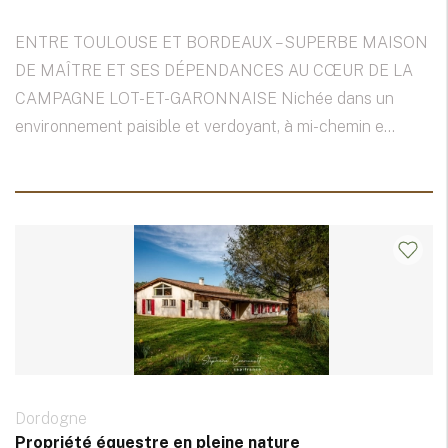
ENTRE TOULOUSE ET BORDEAUX – SUPERBE MAISON
DE MAÎTRE ET SES DÉPENDANCES AU CŒUR DE LA
CAMPAGNE LOT-ET-GARONNAISE Nichée dans un
environnement paisible et verdoyant, à mi-chemin e...
Dordogne
Propriété équestre en pleine nature