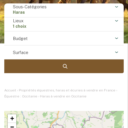
Sous-Catégories
Haras
Lieux
1 choix
Budget
Surface
Accueil
›
Propriétés équestres, haras et écuries à vendre en France
›
Équestre : Occitanie
›
Haras à vendre en Occitanie
+
−