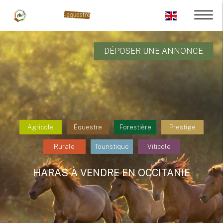
DÉPOSER UNE ANNONCE
Agricole
Équestre
Forestière
Prestige
Rurale
Touristique
Viticole
HARAS À VENDRE EN OCCITANIE