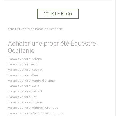
VOIR LE BLOG
achat et vente de haras en Occitanie
Acheter une propriété Équestre -
Occitanie
Haras à vendre - Ariège
Haras à vendre - Aude
Haras à vendre - Aveyron
Haras à vendre - Gard
Haras à vendre - Haute-Garonne
Haras à vendre - Gers
Haras à vendre - Hérault
Haras à vendre - Lot
Haras à vendre - Lozère
Haras à vendre - Hautes-Pyrénées
Haras à vendre - Pyrénées-Orientales