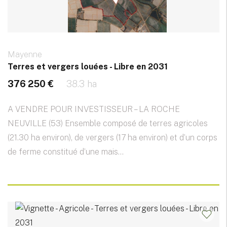
Mayenne
Terres et vergers louées - Libre en 2031
376 250 €
38.3 ha
A VENDRE POUR INVESTISSEUR – LA ROCHE
NEUVILLE (53) Ensemble composé de terres agricoles
(21.30 ha environ), de vergers (17 ha environ) et d’un corps
de ferme constitué d’une mais...