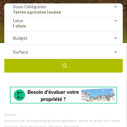
Sous-Catégories
Terres agricoles louées
Lieux
1 choix
Budget
Surface
Accueil
›
Annonces de fermes et propriétés agricoles : vente et achat en France
›
Agricole : Pays de la Loire
›
Agricole : Mayenne
›