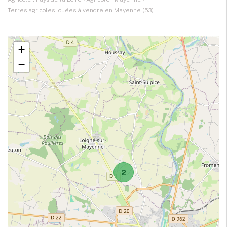
Terres agricoles louées à vendre en Mayenne (53)
+
−
2