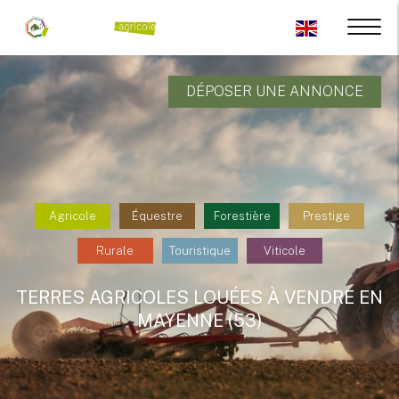
DÉPOSER UNE ANNONCE
Agricole
Équestre
Forestière
Prestige
Rurale
Touristique
Viticole
TERRES AGRICOLES LOUÉES À VENDRE EN
MAYENNE (53)