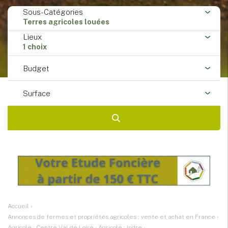
Sous-Catégories
Terres agricoles louées
Lieux
1 choix
Budget
Surface
Accueil
›
Annonces de fermes et propriétés agricoles : vente et achat en France
›
Agricole : Centre-Val de Loire
›
Agricole : Indre
›