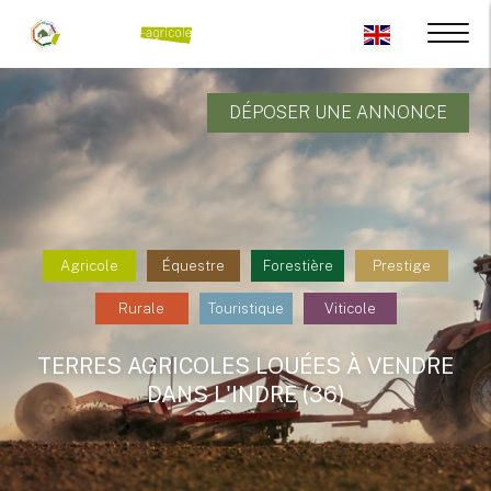
DÉPOSER UNE ANNONCE
Agricole
Équestre
Forestière
Prestige
Rurale
Touristique
Viticole
TERRES AGRICOLES LOUÉES À VENDRE
DANS L'INDRE (36)