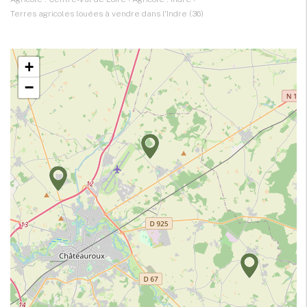
Terres agricoles louées à vendre dans l'Indre (36)
+
−