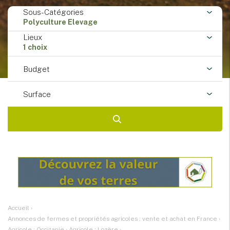
Sous-Catégories
Polyculture Elevage
Lieux
1 choix
Budget
Surface
Accueil
›
Annonces de fermes et propriétés agricoles : vente et achat en France
›
Agricole : Occitanie
›
Agricole : Lozère
›