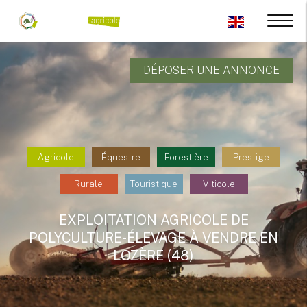
DÉPOSER UNE ANNONCE
Agricole
Équestre
Forestière
Prestige
Rurale
Touristique
Viticole
EXPLOITATION AGRICOLE DE
POLYCULTURE-ÉLEVAGE À VENDRE EN
LOZÈRE (48)