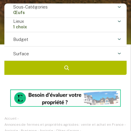
Sous-Catégories
Œufs
Lieux
1 choix
Budget
Surface
Accueil
›
Annonces de fermes et propriétés agricoles : vente et achat en France
›
Agricole : Bretagne
›
Agricole : Côtes-d'armor
›