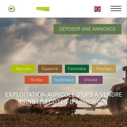
DÉPOSER UNE ANNONCE
Agricole
Équestre
Forestière
Prestige
Rurale
Touristique
Viticole
EXPLOITATION AGRICOLE D'UFS À VENDRE
DANS LES CÔTES-D'ARMOR (22)